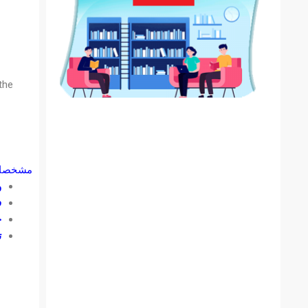
the
مشخصات
و
ف
ح
ت