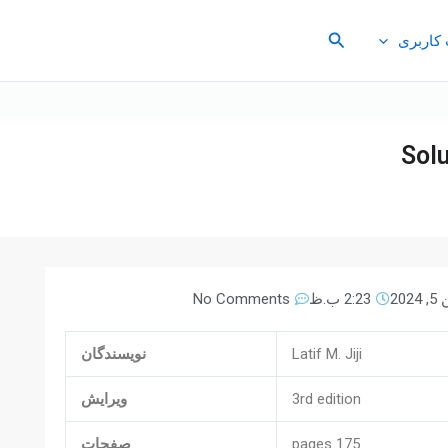
جستجو
کاربری
Solu
2024
2:23 ب.ظ
No Comments
Latif M. Jiji
نویسندگان
3rd edition
ویرایش
175 pages
صفحات