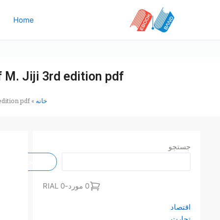
رش
ه
Home
حتوا
M. Jiji 3rd edition pdf
خانه
»
edition pdf
جستجو
جستجو
0 مورد
-
0 RIAL
اقتصاد
تجارت