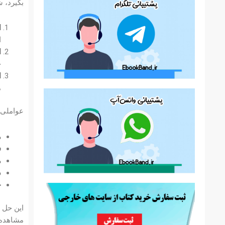
بگیرد، ش
ا
ا
ا
ح
ا
م
عواملی ک
م
ف
م
د
ج
مشاهده ن