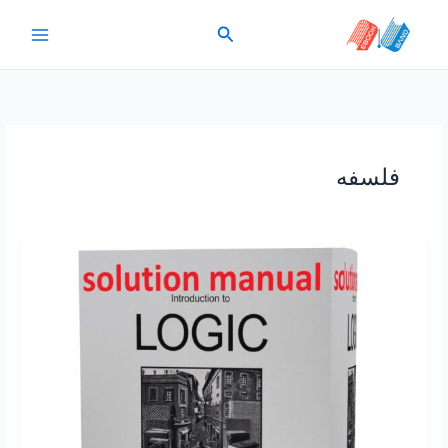
رش
جستجو
ه
حتوا
فلسفه
Introduction
to
logic
by
Irving
Copi
&
Carl
Cohen
15th