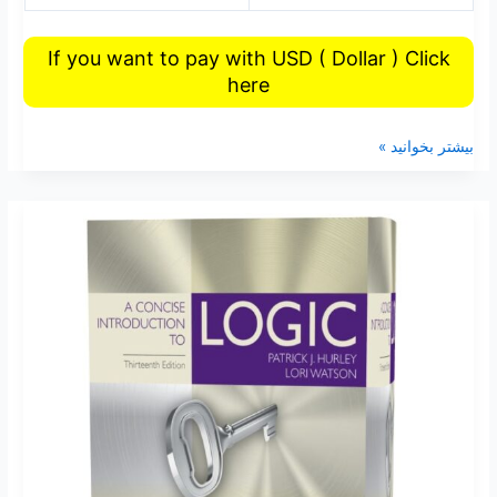
If you want to pay with USD ( Dollar ) Click
here
بیشتر بخوانید »
دانلود
حل
المسائل
مختصر
مقدمه
ای
بر
منطق
ویرایش
سیزده
Patrick
J.