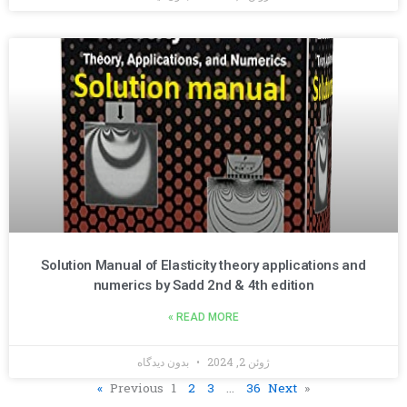
Solution Manual of Elasticity theory applications and
numerics by Sadd 2nd & 4th edition
READ MORE »
ژوئن 2, 2024
بدون دیدگاه
1
2
3
…
36
Next »
« Previous