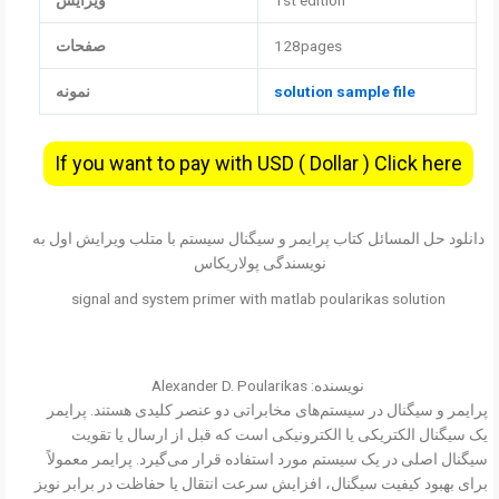
1st edition
ویرایش
128pages
صفحات
solution sample file
نمونه
If you want to pay with USD ( Dollar ) Click here
دانلود حل المسائل کتاب پرایمر و سیگنال سیستم با متلب ویرایش اول به
نویسندگی پولاریکاس
signal and system primer with matlab poularikas solution
نویسنده: Alexander D. Poularikas
پرایمر و سیگنال در سیستم‌های مخابراتی دو عنصر کلیدی هستند. پرایمر
یک سیگنال الکتریکی یا الکترونیکی است که قبل از ارسال یا تقویت
سیگنال اصلی در یک سیستم مورد استفاده قرار می‌گیرد. پرایمر معمولاً
برای بهبود کیفیت سیگنال، افزایش سرعت انتقال یا حفاظت در برابر نویز