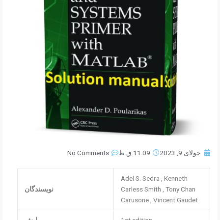
جولای 9, 2023
11:09 ق.ظ
No Comments
Adel S. Sedra , Kenneth
Carless Smith , Tony Chan
نویسندگان
Carusone , Vincent Gaudet