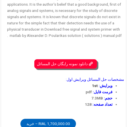
applications. It is the author’s belief that a good background, ﬁrst of
analog signals and systems, is necessary for the study of discrete
signals and systems. It is known that discrete signals do not exist in
nature for the simple fact that their detection needs the use of a
physical transducer in Download free signal and system primer with
matlab by Alexander D. Poularikas solution ( solutions ) manual pdf .
دانلود نمونه رایگان حل المسائل
مشخصات حل المسائل ویرایش اول:
ویرایش:
1st
فرمت فایل:
pdf
حجم:
7.3MB
تعداد صفحه:
128
1,700,000.00 RIAL – خرید