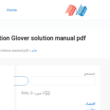
رش
ه
Home
حتوا
ition Glover solution manual pdf
خانه
»
 solution manual pdf
جستجو
جستجو
0 مورد
-
0 RIAL
اقتصاد
تجارت