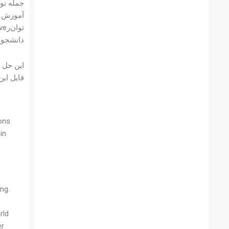
جمله نوع
آموزش دا
دانشجوی
فایل ای
ons
in
ng.
rld
er