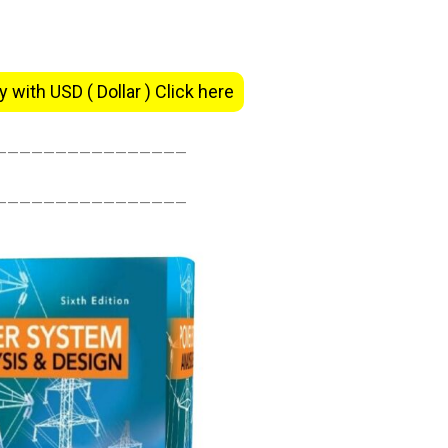
y with USD ( Dollar ) Click here
———————————————–
———————————————–