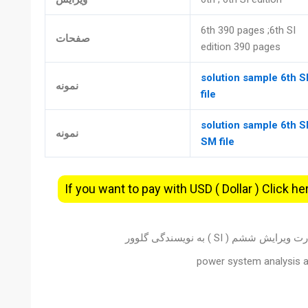
6th 390 pages ;6th SI
صفحات
edition 390 pages
solution sample 6th 
نمونه
file
solution sample 6th S
نمونه
SM file
If you want to pay with USD ( Dollar ) Click he
SI ) به نویسندگی گلوور
power system analysis a