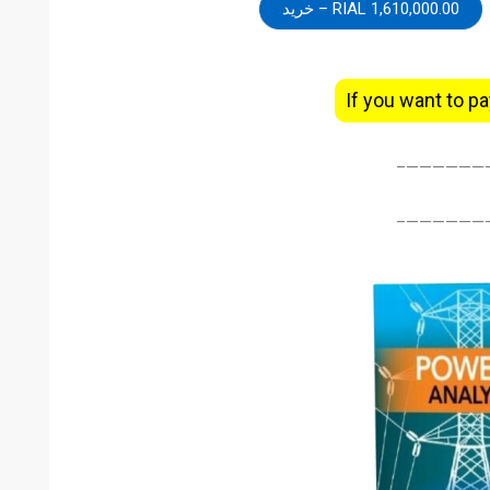
1,610,000.00 RIAL – خرید
If you want to pa
———————
———————