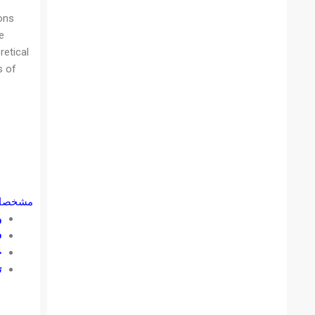
ons
e
retical
s of
مشخصات
و
ف
ح
ت