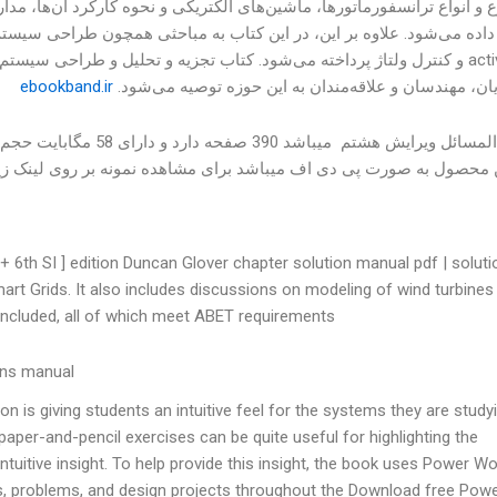
 و انواع ترانسفورماتورها، ماشین‌های الکتریکی و نحوه کارکرد آن‌ها، م
ده می‌شود. علاوه بر این، در این کتاب به مباحثی همچون طراحی سیستم‌ها
توان‌رactive و کنترل ولتاژ پرداخته می‌شود. کتاب تجزیه و تحلیل و طراحی
ان، مهندسان و علاقه‌مندان به این حوزه توصیه می‌شود.
ebookband.ir
این حل المسائل ویرایش هش
ن محصول به صورت پی دی اف میباشد برای مشاهده نمونه بر روی لینک زیر 
 6th SI ] edition Duncan Glover chapter solution manual pdf | soluti
art Grids. It also includes discussions on modeling of wind turbines 
 included, all of which meet ABET requirements.
ons manual
 is giving students an intuitive feel for the systems they are studyi
aper-and-pencil exercises can be quite useful for highlighting the
intuitive insight. To help provide this insight, the book uses Power Wo
, problems, and design projects throughout the Download free Pow