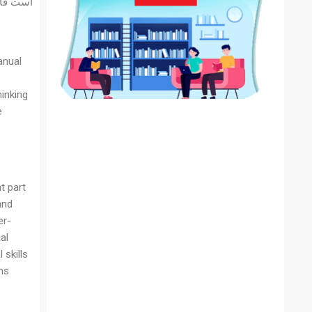
است فای
anual
hinking
e
t part
and
er-
al
skills
 .