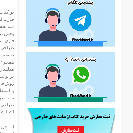
قدرت ار
سه بخش 
بخش دوم
فازی می‌
طراحی ش
به سیست
همچون ت
مدلسازی
در تولی
روش‌های
با استف
مهندسی 
طراحی س
آشنا شون