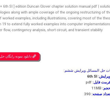
 6th SI ] edition Duncan Glover chapter solution manual pdf | soluti
logies along with ample coverage of the ongoing restructuring of th
of worked examples, including illustrations, covering most of the theo
ion 19 to extend fully worked examples into computer implementation
flow, contingency analysis, short circuit, and transient stability
دانلود نمونه رایگان حل
 حل المسائل ویرایش ششم:
یرایش:
6th SI
رمت فایل:
pdf
جم:
11MB
عداد صفحه:
390