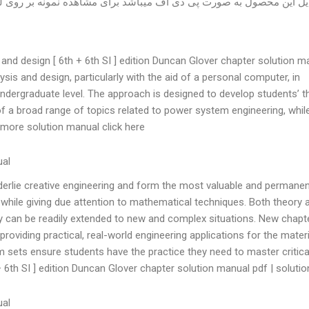
ل این محصول به صورت پی دی اف میباشد برای مشاهده نمونه بر روی لین
nd design [ 6th + 6th SI ] edition Duncan Glover chapter solution m
is and design, particularly with the aid of a personal computer, in
 undergraduate level. The approach is designed to develop students’ t
 a broad range of topics related to power system engineering, whil
r more solution manual click here.
ual
erlie creative engineering and form the most valuable and permanen
 while giving due attention to mathematical techniques. Both theory 
y can be readily extended to new and complex situations. New chapt
providing practical, real-world engineering applications for the materi
sets ensure students have the practice they need to master critical 
th SI ] edition Duncan Glover chapter solution manual pdf | solutions
ual