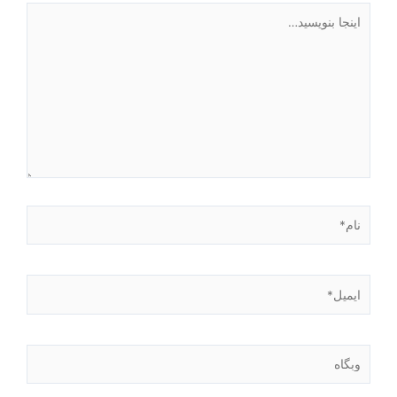
اینجا
بنویسید…
نام*
ایمیل*
وبگاه