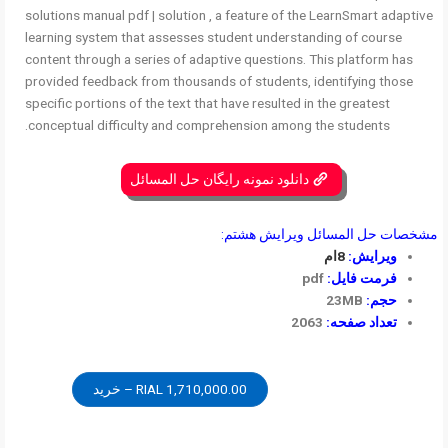
solutions manual pdf | solution , a feature of the LearnSmart adaptive
learning system that assesses student understanding of course
content through a series of adaptive questions. This platform has
provided feedback from thousands of students, identifying those
specific portions of the text that have resulted in the greatest
conceptual difficulty and comprehension among the students.
دانلود نمونه رایگان حل المسائل
مشخصات حل المسائل ویرایش هشتم:
ویرایش:
8ام
فرمت فایل:
pdf
حجم:
23MB
تعداد صفحه:
2063
1,710,000.00 RIAL – خرید