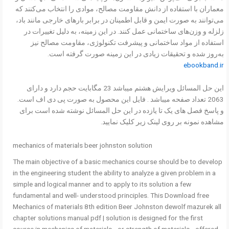
معماران با استفاده از دانش مقاومت مصالح، موادی را انتخاب می‌کنند که
می‌توانند به صورت ایمن و قابل اطمینان در برابر بارهای خارجی مانند باد،
زلزله و وزن‌های ساختمانی عمل کنند. در این زمینه، به دلیل تغییرات در
استفاده از مواد ساختمانی و پیشرفت تکنولوژی، مقاومت مصالح نیز
به‌روز شده و تحقیقات زیادی در این زمینه صورت گرفته است.
ebookband.ir
این حل المسائل ویرایش هشتم میباشد 23 مگابایت حجم دارد و دارای
2063 تعداد صفحه میباشد . فایل این محصول به صورت پی دی اف است.
و پاسخ فصل های یک تا یازده در این حل المسائل نوشته شده است برای
مشاهده نمونه بر روی لینک زیر کلیک نمایید.
mechanics of materials beer johnston solution
The main objective of a basic mechanics course should be to develop
in the engineering student the ability to analyze a given problem in a
simple and logical manner and to apply to its solution a few
fundamental and well- understood principles. This Download free
Mechanics of materials 8th edition Beer Johnston dewolf mazurek all
chapter solutions manual pdf | solution is designed for the first
course in mechanics of materials—or strength of materials—offered