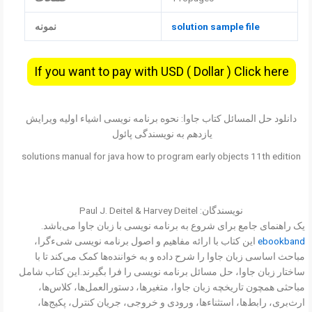
solution sample file
نمونه
If you want to pay with USD ( Dollar ) Click here
دانلود حل المسائل کتاب جاوا: نحوه برنامه نویسی اشیاء اولیه ویرایش
یازدهم به نویسندگی پائول
solutions manual for java how to program early objects 11th edition
نویسندگان: Paul J. Deitel & Harvey Deitel
یک راهنمای جامع برای شروع به برنامه نویسی با زبان جاوا می‌باشد.
ebookband
این کتاب با ارائه مفاهیم و اصول برنامه نویسی شیءگرا،
مباحث اساسی زبان جاوا را شرح داده و به خواننده‌ها کمک می‌کند تا با
ساختار زبان جاوا، حل مسائل برنامه نویسی را فرا بگیرند.این کتاب شامل
مباحثی همچون تاریخچه زبان جاوا، متغیرها، دستورالعمل‌ها، کلاس‌ها،
ارث‌بری، رابط‌ها، استثناءها، ورودی و خروجی، جریان کنترل، پکیج‌ها،