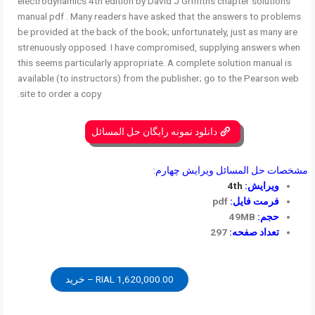
electrodynamics 4th edition by David J Griffiths chapter solutions
manual pdf . Many readers have asked that the answers to problems
be provided at the back of the book; unfortunately, just as many are
strenuously opposed. I have compromised, supplying answers when
this seems particularly appropriate. A complete solution manual is
available (to instructors) from the publisher; go to the Pearson web
site to order a copy.
دانلود نمونه رایگان حل المسائل
مشخصات حل المسائل ویرایش چهارم:
ویرایش:
4th
فرمت فایل:
pdf
حجم:
49MB
تعداد صفحه:
297
1,620,000.00 RIAL – خرید