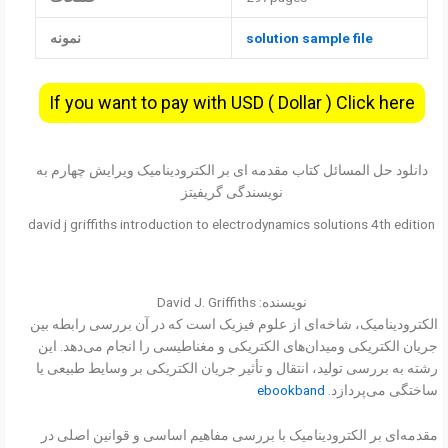
solution sample file
نمونه
If you want to pay with USD ( Dollar ) Click here
دانلود حل المسائل کتاب مقدمه ای بر الکترودینامیک ویرایش چهارم به
نویسندگی گریفیتز
david j griffiths introduction to electrodynamics solutions 4th edition
نویسنده: David J. Griffiths
الکترودینامیک، شاخه‌ای از علوم فیزیک است که در آن بررسی رابطه بین
جریان الکتریکی ومیدان‌های الکتریکی و مغناطیسی را انجام می‌دهد. این
رشته به بررسی تولید، انتقال و تأثیر جریان الکتریکی بر وسایط طبیعی یا
ساختگی می‌پردازد.
ebookband
مقدمه‌ای بر الکترودینامیک با بررسی مفاهیم اساسی و قوانین اصلی در