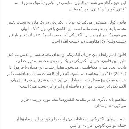
این حوزه آغاز می‌شود. دو قانون اساسی در الکترودینامیک معروف به
“قانون کولن” و “قانون امپر” هستند.
قانون کولن مشخص می‌کند که جریان الکتریکی در یک ماده به نسبت تغییر
نشانه بارها و مقاومت ماده است. این قانون با فرمول I = V/R بیان
می‌شود، که در آن I جریان الکتریکی (بر حسب آمپر)، V نشانه تغییر بار (بر
حسب ولت) و R مقاومت (بر حسب اهم) است.
قانون امپر رابطه بین جریان الکتریکی و میدان مغناطیسی را تعیین می‌کند.
طبق این قانون، جریان الکتریکی در یک راهروی محدود به دور خطی،
باعث ایجاد میدان مغناطیسی می‌شود. مقدار شدت این میدان با فرمول B
= μ₀ * I / (2π * r) محاسبه می‌شود، که در آن B شدت میدان مغناطیسی (بر
حسب تسلا)، μ₀ مقدار ثابت مغناطیسی (بر حسب هنری بر متر)، I جریان
الکتریکی (بر حسب آمپر) و r فاصله از راهرو (بر حسب متر) است.
مفاهیم پایه دیگری که در مقدمه الکترودینامیک مورد بررسی قرار
می‌گیرند عبارتند از:
1. میدان‌های الکتریکی و مغناطیسی: رابطه‌ها و خواص این میدان‌ها از
جمله قوانین گاوس، فارادی و آمپر.