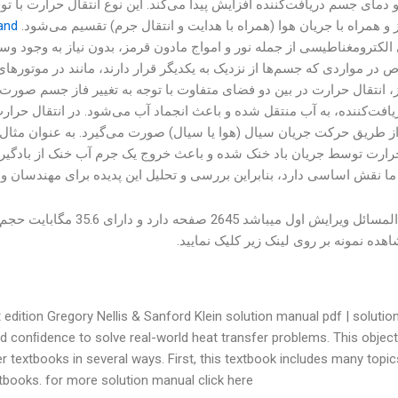
انتقال حرارت با توجه به شیوه‌ی انتقال حرارت به سه دسته‌ی رادیاسیونی، 
and
تغییر فاز و همراه با جریان هوا (همراه با هدایت و انتقال جرم) تقسیم
ن نیاز به وجود وسیله‌ی حامل (هوا یا سیال) انجام می‌شود. این نوع انتق
، مانند در موتورهای داخل سوخت، بسیار کاربردی است. در انتقال حرارت 
به تغییر فاز جسم صورت می‌گیرد. به عنوان مثال، در انجماد آب، حرارت ا
 در انتقال حرارت همراه با جریان هوا (همراه با هدایت و انتقال جرم) نی
د. به عنوان مثال، در یک بادگیر پر شده با آب، آب گرم موجود در بادگیر
 خنک از بادگیر می‌شود. انتقال حرارت در بسیاری از فرآیندهای صنعتی 
بنابراین بررسی و تحلیل این پدیده برای مهندسان و پژوهشگران بسیار م
اسخ فصل ها نوشته شده است
برای مشاهده نمونه بر روی لینک زیر کلیک
 edition Gregory Nellis & Sanford Klein solution manual pdf | solutio
and conﬁdence to solve real-world heat transfer problems. This object
er textbooks in several ways. First, this textbook includes many topic
tbooks. for more solution manual click here.