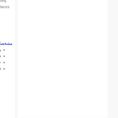
ely,
places
ش سوم:
:
:
:
: