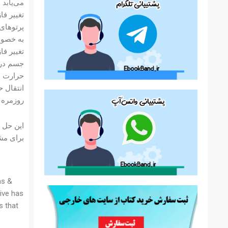
همراه با
 می‌شود.
ال حرارت
همراه با
ز طرف یک
ز انتقال
 به دلیل
و زندگی
هم است.
 نمایید.
ns &
ive has
s that