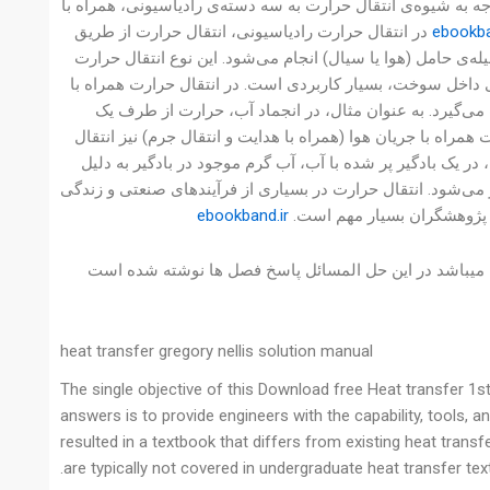
می‌یابد و دمای جسم دریافت‌کننده افزایش پیدا می‌کند. این نوع 
در انتقال حرارت رادیاسیونی، انتقال حرارت از طریق
ebookb
پرتوهای الکترومغناطیسی از جمله نور و امواج مادون قرمز، بدو
به خصوص در مواردی که جسم‌ها از نزدیک به یکدیگر قرار دارند
تغییر فاز، انتقال حرارت در بین دو فضای متفاوت با توجه 
جسم دریافت‌کننده، به آب منتقل شده و باعث انجماد آب می‌شود.
حرارت از طریق حرکت جریان سیال (هوا یا سیال) صورت می‌گیر
انتقال حرارت توسط جریان باد خنک شده و باعث خروج یک جرم آب
ebookband.ir
روزمره ما نقش اساسی دارد، 
این حل المسائل ویرایش اول میباشد 2645 صفحه دارد و دارای 35.6 مگابایت حجم میباشد در این حل المسائل پ
heat transfer gregory nellis solution manual
The single objective of this Download free Heat transfer 1st
answers is to provide engineers with the capability, tools, 
resulted in a textbook that differs from existing heat transf
are typically not covered in undergraduate heat transfer tex