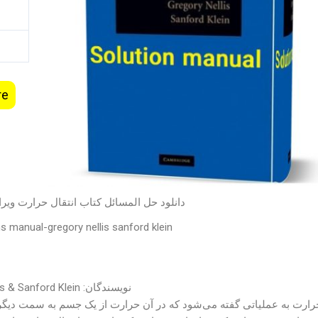
re
انتقال حرارت ویرایش اول به نویسندگی نلیز
ns manual-gregory nellis sanford klein
نویسندگان: Gregory Nellis & Sanford Klein
 یک جسم به سمت دیگر منتقل می‌شود، به صورتی که دمای جسم منتقل‌کنن