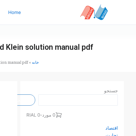
پر
ب
Home
محتو
rd Klein solution manual pdf
ution manual pdf
»
خانه
جستجو
جستجو
0 RIAL
-
0 مورد
اقتصاد
تجارت