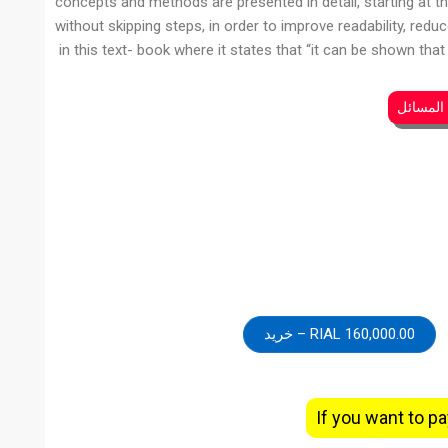
concepts and methods are presented in detail, starting at th
without skipping steps, in order to improve readability, redu
in this text- book where it states that “it can be shown that
دانلود ن
160,000.00 RIAL – خرید
If you want to pa