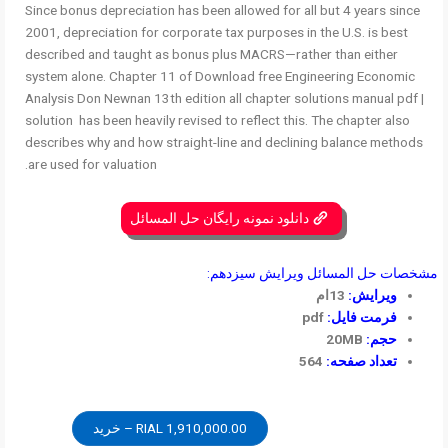
Since bonus depreciation has been allowed for all but 4 years since
2001, depreciation for corporate tax purposes in the U.S. is best
described and taught as bonus plus MACRS—rather than either
system alone. Chapter 11 of Download free Engineering Economic
Analysis Don Newnan 13th edition all chapter solutions manual pdf |
solution has been heavily revised to reflect this. The chapter also
describes why and how straight-line and declining balance methods
are used for valuation.
دانلود نمونه رایگان حل المسائل
مشخصات حل المسائل ویرایش سیزدهم:
ویرایش:
13ام
فرمت فایل:
pdf
حجم:
20MB
تعداد صفحه:
564
1,910,000.00 RIAL – خرید