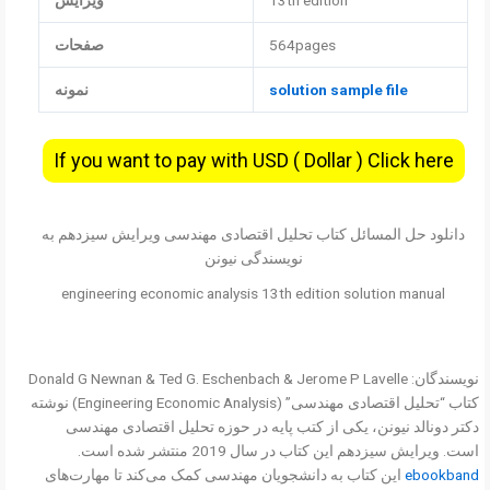
13th edition
ویرایش
564pages
صفحات
solution sample file
نمونه
If you want to pay with USD ( Dollar ) Click here
دانلود حل المسائل کتاب تحلیل اقتصادی مهندسی ویرایش سیزدهم به
نویسندگی نیونن
engineering economic analysis 13th edition solution manual
نویسندگان: Donald G Newnan & Ted G. Eschenbach & Jerome P Lavelle
کتاب “تحلیل اقتصادی مهندسی” (Engineering Economic Analysis) نوشته
دکتر دونالد نیونن، یکی از کتب پایه در حوزه تحلیل اقتصادی مهندسی
است. ویرایش سیزدهم این کتاب در سال 2019 منتشر شده است.
ebookband
این کتاب به دانشجویان مهندسی کمک می‌کند تا مهارت‌های