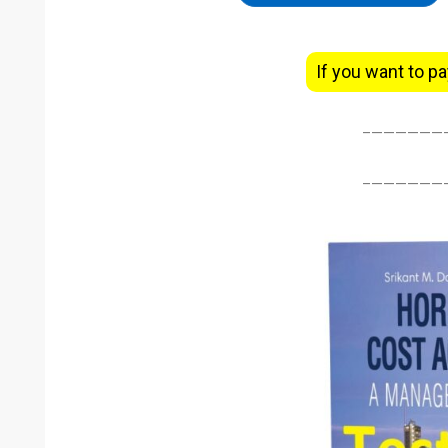
If you want to pa
———————
———————