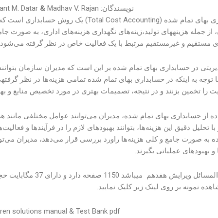
نویسندگان: Charles T. Horngren
Madhav V. Rajan
&
ant M. Datar
حسابداری بهای تمام شده (tal Cost Accounting
از جمله هزینههای تولید،زینه‌های نگهداری هزینه‌های اداری، به صورت جا
ای مستقیم و غیرمستقیم مرتبط با یک فعالیت خاص در نظر گرفته می‌شود.
یریتی در حسابداری بهای تمام شده بر این است که مدیران سازمان بتوانند
با توجه به اینکه در حسابداری بهای تمام شده تمامی هزینه‌ها در نظر گرفته
ت را تخمین بزنند و در نتیجه، تصمیمات بهتری در مورد تخصیص منابع و بهره‌
ده از حسابداری بهای تمام شده، مدیران می‌توانند عوامل مختلفی مانند هزین
 با تحلیل دقیق این هزینه‌ها، بتوانند بهبودهای لازم را در فرآیندها و فعالی
 به صورت جامع و کلی هزینه‌ها راورد بررسی قرار می‌دهد، مدیران می‌توان
 و بهبودهای عملیاتی بگیرند.
این حل المسائل ویرای
هده نمونه بر روی لینک زیر کلیک نمایید.
ren solutions manual & Test Bank pdf