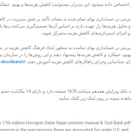
اختصاص داده میشود. این مدیران مسئولیت کاهش هزینه‌ها و بهبود عملکرد 
دیریتی در حسابداری بهای تمام شده به معنای تأکید بر نقش مدیریت در کا
تحلیل هزینه‌ها رار عهده دارند بر اساس آن‌ها تصمیم‌گیری می‌کنند.ن‌ها ب
 و اجرای استراتژی‌های کاهش هزینه متمرکز شوند.
یریتی در حسابداری بهای تمامده به منظور ایجاد فرهنگ کاهش هزینه در س
بهبود عملکرد و کاهش هزینه‌ها پیشنهاد دهند و این روش‌ها را در سازمان پیا
برای شناسایی وجرای راهکارهای کاهش هزینه آموزش دهند.
ebookband.ir
این تست بانک ویرایش هفده
هده نمونه بر روی لینک زیر کلیک نمایید.
7th edition Horngren Datar Rajan solution manual & Test Bank pdf |
ferences in the way process flows are accounted for under U.S. and