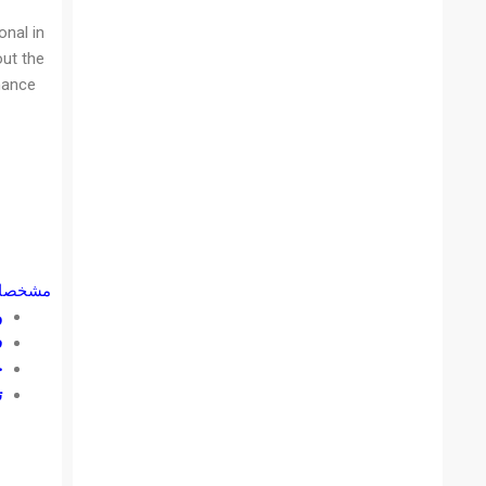
onal in
out the
mance
مشخصات 
و
ف
ح
ت