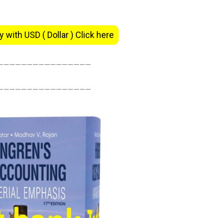
y with USD ( Dollar ) Click here
———————————————–
———————————————–