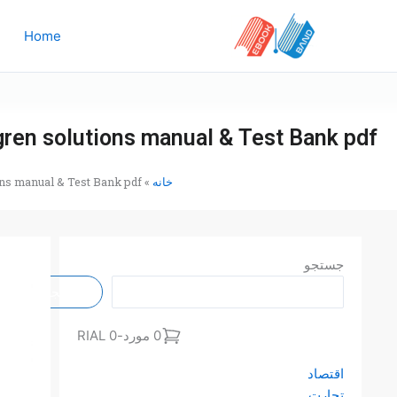
رش
ه
Home
حتوا
ren solutions manual & Test Bank pdf
خانه
»
ns manual & Test Bank pdf
جستجو
جستجو
0 مورد
-
0 RIAL
اقتصاد
تجارت