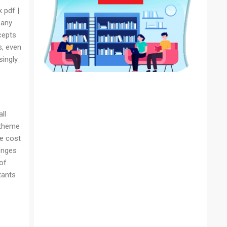
 pdf |
 any
cepts
s, even
ingly
ll
 theme
e cost
enges
of
tants