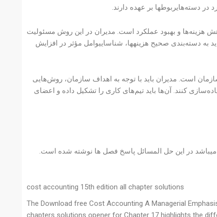
در دسته‌هایربوطها بر عهده دارند.
هش هزینه‌ها و بهبود عملکرد است. مدیران در این روش مسئولیت
اید به دسته‌بندی صحیح هزینهها، شناساییوامل مؤثر در افزایش
ازمان است. مدیران باید با توجه به اهداف سازمان، روش‌هایی
ده‌سازی کنند. آن‌ها باید تیم‌های کاری را تشکیل داده و اعضای
م میباشد 1670 صفحه دارد و دارای 14 مگابایت حجم میباشد در این حل المسائل پاسخ فصل ها نوشته شده است.
cost accounting 15th edition all chapter solutions
The Download free Cost Accounting A Managerial Emphasis 1
chapters solutions opener for Chapter 17 highlights the dif