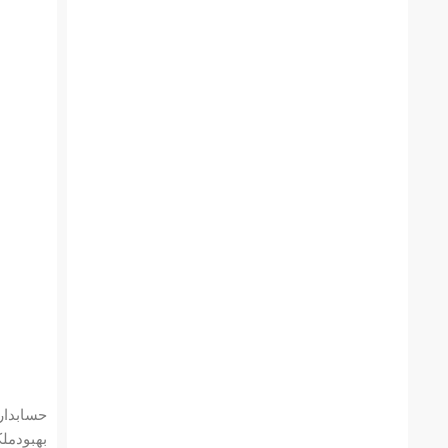
بهبودملک