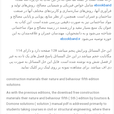
ebookband
شامل خواص فیزیکی و شیمیایی مصالح، روش‌های تولید و
فرآوری آنها، روش‌های سازه‌سازی و کاربردهای مختلف آنها در صنعت
ساختمان و عمران است. همچنین، از نظر منابع، پویایی و پایایی مصالح و
مواد ساختمانی نیز به صورت دقیقی بررسی شده است. این کتاب به
عنوان یک منبع بسیار مفید و ارزشمند در زمینه مصالح و مواد ساختمانی
شناخته می‌شود و به دانشجویان، مهندسان عمران و علاقه‌مندان به این
حوزه توصیه می‌شود.
ebookband.ir
این حل المسائل ویرایش پنجم میباشد 128 صفحه دارد و دارای 114
مگابایت حجم میباشد در این حل المسائل پاسخ فصل های یک تا ده به غیر
از فصل شش ونه نوشته شده است. فایل این حل المسائل به صورت پی
دی اف میباشد. برای مشاهده نمونه بر روی لینک زیر کلیک نمایید.
construction materials their nature and behaviour fifth edition
solutions
As with the previous editions, the download free construction
materials their nature and behaviour fifth ( 5th ) edition by Soutsos &
Domone solutions ( solution ) manual pdf is addressed primarily to
students taking courses in civil or structural engineering, where there