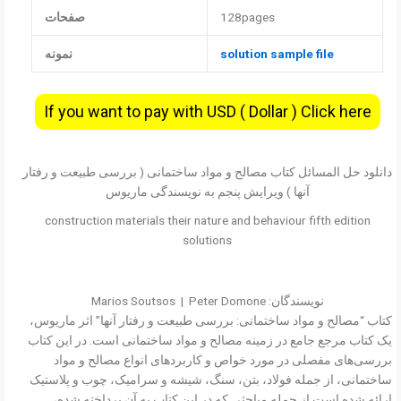
128pages
صفحات
solution sample file
نمونه
If you want to pay with USD ( Dollar ) Click here
دانلود حل المسائل کتاب مصالح و مواد ساختمانی ( بررسی طبیعت و رفتار
آنها ) ویرایش پنجم به نویسندگی ماریوس
construction materials their nature and behaviour fifth edition
solutions
نویسندگان: Marios Soutsos
Peter Domone
|
کتاب “مصالح و مواد ساختمانی: بررسی طبیعت و رفتار آنها” اثر ماریوس،
یک کتاب مرجع جامع در زمینه مصالح و مواد ساختمانی است. در این کتاب
بررسی‌های مفصلی در مورد خواص و کاربردهای انواع مصالح و مواد
ساختمانی، از جمله فولاد، بتن، سنگ، شیشه و سرامیک، چوب و پلاستیک
ارائه شده است از جمله مباحثی که در این کتاب به آن پرداخته شده،