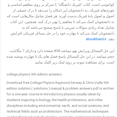
کوانتومی است. کتاب “فیزیک دانشگاه” با تمرکز بر روی مفاهیم اساسی و
تئوری‌های فیزیک، به دانشجویان این امکان را می‌دهد تا درک عمیقی از
اصول و اصول پایهٔ فیزیک بدست آورند. هر فصل شامل مثال‌هایی است که
به دانشجویان کمک می‌کند تا مفاهیم را بهتر درک کنند. همچنین، این کتاب
شامل تعداد زیادی سوالات تمرینی با پاسخ صحیح می‌باشد که به
دانشجویان کمک می‌کند تا مهارت خود را در حل مسائل فیزیکی افزایش
دهند.
ebookband.ir
این حل المسائل ویرایش نهم میباشد 858 صفحه دارد و دارای 7 مگابایت
حجم میباشد. در این حل المسائل پاسخ فصل های یک تا چهارده نوشته شده
است. برای مشاهده نمونه بر روی لینک زیر کلیک نمایید.
college physics 9th edition answers
Download free College Physics Raymond Serway & Chris Vuille 9th
edition solution ( solutions ) manual & problem answers pdf is written
for a one-year course in introductory physics usually taken by
students majoring in biology, the health professions, and other
disciplines including environmental, earth, and social sciences, and
technical fields such as architecture. The mathematical techniques
used in this book include algebra, geometry, and trigonometry, but not