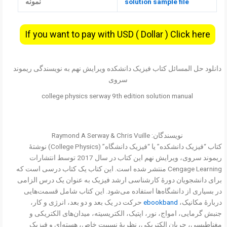
solution sample file
نمونه
If you want to pay with USD ( Dollar ) Click here
دانلود حل المسائل کتاب فیزیک دانشکده ویرایش نهم به نویسندگی ریموند
سروی
college physics serway 9th edition solution manual
نویسندگان: Raymond A Serway & Chris Vuille
کتاب “فیزیک دانشکده” یا “فیزیک دانشگاه” (College Physics) نوشتهٔ
ریموند سروی، ویرایش نهم این کتاب در سال 2017 توسط انتشارات
Cengage Learning منتشر شده است. این کتاب یک کتاب درسی است که
برای دانشجویان دورهٔ کارشناسی ارشد فیزیک به عنوان یک درس الزامی
در بسیاری از دانشگاه‌ها استفاده می‌شود. این کتاب شامل قسمت‌هایی
دربارهٔ مکانیک،
ebookband
حرکت در یک بعد و دو بعد، انرژی و کار،
جنبش گرمایی، امواج، نور، اپتیک، الکتریسیته، میدان‌های الکتریکی و
مغناطیسی، جریان الکتریکی، نظریهٔ نسبیت خاص، هسته‌ای و فیزیک