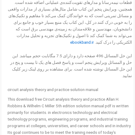
قطعات نیمه‌رسانا و مدارهای تقویت‌کننده‌ی عملیاتی اضافه شده است.
همچنین، ویرایش پنجم این کتاب شامل مثال‌های بسیاری از مدارات واقعی
و مسائل تمرینی است که به خوانندگان کمک می‌کند تا مفاهیم و تکنیک‌های
را به خوبی درک کنند.در کل، این کتاب یک منبع بسیار خوب و جامع برای
دانشجویان، مهندسین و علاقه‌مندان به زمینه‌ی مهندسی برق است که
می‌تواند به شما کمک کند تا اصول و تکنیک‌های تجزیه و تحلیل مدارات
الکتریکی را درک کنید.
ebookband.ir
این حل المسائل 496 صفحه دارد و دارای 7.5 مگابایت حجم میباشد. این
حل و المسائل ویرایش پنجم است و پاسخ فصل های یک تا بیست و پنج در
این حل المسائل نوشته شده است. برای مشاهده بر روی لینک زیر کلیک
نمایید.
circuit analysis theory and practice solution manual
This download free Circuit analysis theory and practice Allan H.
Robbins & Wilhelm C Miller 5th edition solution manual pdf is written
primarily for students. in electronics technology and electrical
technology programs, engineering programs, and industrial training
programs at colleges, universities, and career schools and in industry.
Its goal continues to be to meet the training needs of today’s