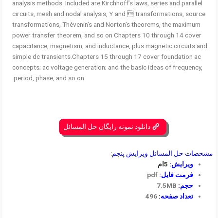
analysis methods. Included are Kirchhoff’s laws, series and parallel
circuits, mesh and nodal analysis, Y and  transformations, source
transformations, Thévenin’s and Norton’s theorems, the maximum
power transfer theorem, and so on Chapters 10 through 14 cover
capacitance, magnetism, and inductance, plus magnetic circuits and
simple dc transients.Chapters 15 through 17 cover foundation ac
concepts; ac voltage generation; and the basic ideas of frequency,
period, phase, and so on.
دانلود نمونه رایگان حل المسائل
مشخصات حل المسائل ویرایش پنجم:
ویرایش:
5ام
فرمت فایل:
pdf
حجم:
7.5MB
تعداد صفحه:
496