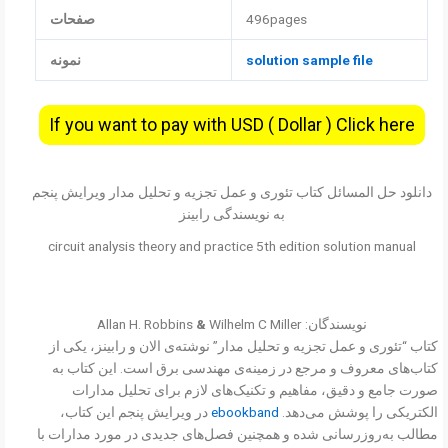
496pages
صفحات
solution sample file
نمونه
If you want to pay with USD ( Dollar ) Click here
دانلود حل المسائل کتاب تئوری و عمل تجزیه و تحلیل مدار ویرایش پنجم
به نویسندگی رابینز
circuit analysis theory and practice 5th edition solution manual
نویسندگان: Allan H. Robbins
Wilhelm C Miller
&
کتاب “تئوری و عمل تجزیه و تحلیل مدار” نوشته‌ی الان و رابینز، یکی از
کتاب‌های معروف و مرجع در زمینه‌ی مهندسی برق است. این کتاب به
صورت جامع و دقیق، مفاهیم و تکنیک‌های لازم برای تحلیل مدارات
الکتریکی را پوشش می‌دهد.
ebookband
در ویرایش پنجم این کتاب،
مطالب به‌روزرسانی شده و همچنین فصل‌های جدیدی در مورد مدارات با