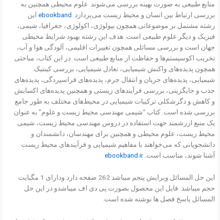
منابع طبیعی به صورت بهینه بررسی می‌شوند. علوم محیطی همچنین به
بررسی ارتباط بین انسان و محیط زیست می‌پردازد.
ebookband
این
رشته مشتمل بر موضوعاتی همچون بیولوژی، اکولوژی، جغرافیا، شیمی،
فیزیک و دیگر علوم طبیعی است. هدف این رشته بهبود شرایط محیطی
جهان است و بررسی مسائلی همچون تغییرات اقلیمی، آلودگی هوا و آب،
تخریب اکوسیستم‌ها و حفاظت از منابع طبیعی است. در این کتاب، مباحثی
همچون پدیده‌های واکنش شیمیایی، تعادل شیمیایی، بررسی کینتیک
شیمیایی، پدیده‌های جریان و انتقال جرم، پدیده‌های فراسپردگی، پدیده‌های
جذب و جایگزینی، بررسی فرآیندهای زیستی و همچنین پدیده‌های اکسایش
و کاهش و دگرشکلی ترکیبات شیمیایی در محیط‌های مختلف به طور جامع
بررسی شده است. کتاب “شیمی مهندسی محیط زیست و علوم” به عنوان
یک منبع ارزشمند جهت استفاده در دروس مهندسی محیط زیست، شیمی
محیط زیست، علوم محیطی و همچنین برای مهندسان، دانشمندان و
دانشجویانی که می‌خواهند با مفاهیم شیمیایی و فرآیندهای محیط زیست
آشنا شوند، مناسب است.
ebookband.ir
این حل المسائل ویرایش پنجم میباشد 262 صفحه دارد ودارای 1 مگبایت
حجم میباشد. فایل این محصول بصورت پی دی اف میباشدو در این حل
المسائل پاسخ فصل ها نوشته شده است.