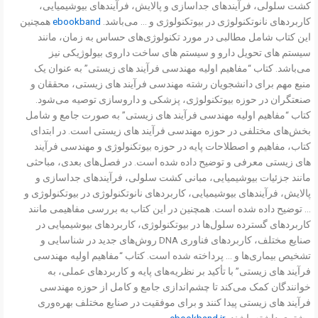
کشت سلولی، فرآیندهای جداسازی و پالایش، فرآیندهای بیوشیمیایی،
کاربردهای نانوتکنولوژی در بیوتکنولوژی و … می‌باشد.
ebookband
همچنین
این کتاب شامل مطالبی در مورد تکنولوژی‌های حساس به زمان، مانند
سیستم های تحویل دارو و سیستم های ساخت داروی بیولوژیکی نیز
می‌باشد. کتاب “مفاهیم اولیه مهندسی فرآیند های زیستی” به عنوان یک
منبع مهم برای دانشجویان رشته مهندسی فرآیند های زیستی، محققان و
صنعتگران در حوزه بیوتکنولوژی، پزشکی و داروسازی توصیه می‌شود.
کتاب “مفاهیم اولیه مهندسی فرآیند های زیستی” به صورت جامع و شامل
بخش‌های مختلفی در حوزه مهندسی فرآیند های زیستی است. در ابتدای
کتاب، مفاهیم و اصطلاحات پایه در حوزه بیوتکنولوژی و مهندسی فرآیند
های زیستی معرفی و توضیح داده شده است. در فصل‌های بعدی، مباحثی
مانند جزئیات بیوشیمیایی، مبانی کشت سلولی، فرآیندهای جداسازی و
پالایش، فرآیندهای بیوشیمیایی، کاربردهای نانوتکنولوژی در بیوتکنولوژی و
… توضیح داده شده است. همچنین در این کتاب به بررسی مفاهیمی مانند
کاربردهای گسترده سلول‌ها در بیوتکنولوژی، کاربردهای بیوشیمیایی در
صنایع مختلف، کاربردهای فناوری DNA روش‌های جدید در شناسایی و
تشخیص بیماری‌ها و … پرداخته شده است. کتاب “مفاهیم اولیه مهندسی
فرآیند های زیستی” با تأکید بر نظریه‌های پایه و کاربردهای عملی، به
خوانندگان کمک می‌کند تا چشم‌اندازی جامع و کامل از حوزه مهندسی
فرآیند های زیستی پیدا کنند و برای موفقیت در صنایع مختلف بهره‌وری
بیشتری داشته باشند.
ebookband.ir