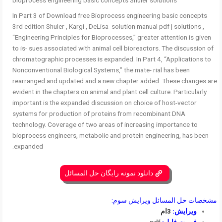
In Part 3 of Download free Bioprocess engineering basic concepts
3rd edition Shuler , Kargi , DeLisa solution manual pdf | solutions ,
“Engineering Principles for Bioprocesses,” greater attention is given
to is- sues associated with animal cell bioreactors. The discussion of
chromatographic processes is expanded. In Part 4, “Applications to
Nonconventional Biological Systems,” the mate- rial has been
rearranged and updated and a new chapter added. These changes are
evident in the chapters on animal and plant cell culture. Particularly
important is the expanded discussion on choice of host-vector
systems for production of proteins from recombinant DNA
technology. Coverage of two areas of increasing importance to
bioprocess engineers, metabolic and protein engineering, has been
expanded.
دانلود نمونه رایگان حل المسائل
مشخصات حل المسائل ویرایش سوم:
ویرایش:
3ام