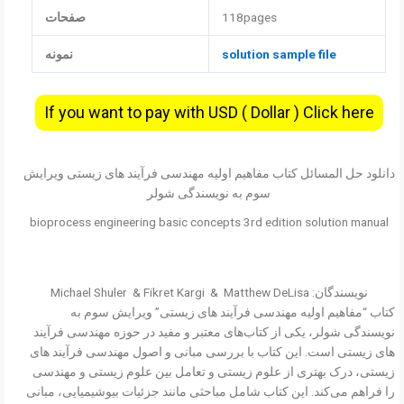
118pages
صفحات
solution sample file
نمونه
If you want to pay with USD ( Dollar ) Click here
دانلود حل المسائل کتاب مفاهیم اولیه مهندسی فرآیند های زیستی ویرایش
سوم به نویسندگی شولر
bioprocess engineering basic concepts 3rd edition solution manual
نویسندگان: Michael Shuler & Fikret Kargi &
Matthew DeLisa
کتاب “مفاهیم اولیه مهندسی فرآیند های زیستی” ویرایش سوم به
نویسندگی شولر، یکی از کتاب‌های معتبر و مفید در حوزه مهندسی فرآیند
های زیستی است. این کتاب با بررسی مبانی و اصول مهندسی فرآیند های
زیستی، درک بهتری از علوم زیستی و تعامل بین علوم زیستی و مهندسی
را فراهم می‌کند. این کتاب شامل مباحثی مانند جزئیات بیوشیمیایی، مبانی