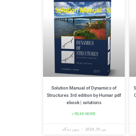
Solution Manual of Dynamics of
S
Structures 3rd edition by Humar pdf
C
ebook | solutions
READ MORE »
می 30, 2024
بدون دیدگاه