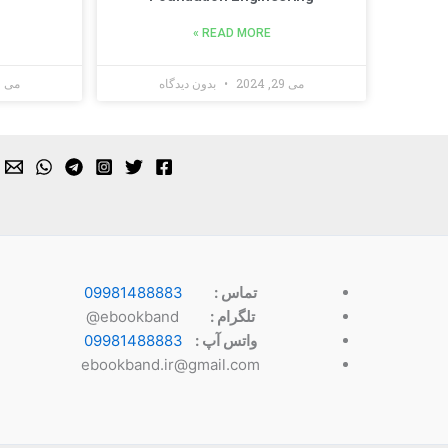
READ MORE »
می 29, 2024
بدون دیدگاه
می 28, 2024
تماس :
09981488883
تلگرام :
ebookband@
واتس آپ :
09981488883
ebookband.ir@gmail.com