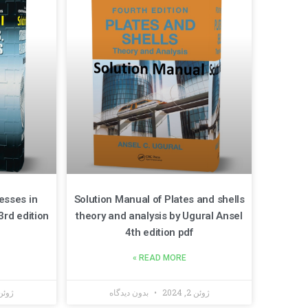
esses in
Solution Manual of Plates and shells
3rd edition
theory and analysis by Ugural Ansel
4th edition pdf
READ MORE »
ژوئن 2, 2024
بدون دیدگاه
ژوئن 1, 4