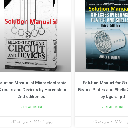
olution Manual of Microelectronic
Solution Manual for Str
ircuits and Devices by Horenstein
Beams Plates and Shells 
2nd edition pdf
by Ugural pdf
READ MORE »
READ MORE »
202
بدون دیدگاه
ژوئن 1, 2024
بدون دیدگاه