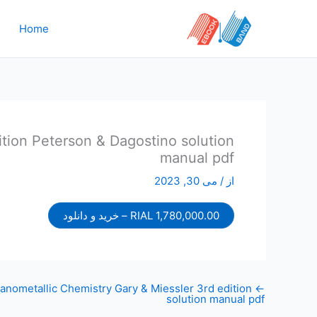
رش
ه
Home
حتوا
ition Peterson & Dagostino solution
manual pdf
از
/
می 30, 2023
1,780,000.00 RIAL – خرید و دانلود
anometallic Chemistry Gary & Miessler 3rd edition
←
solution manual pdf