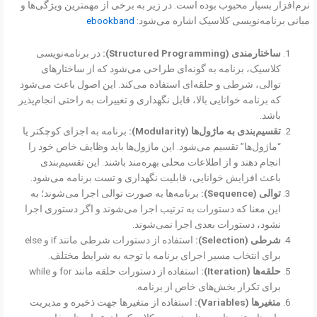
نرم‌افزار بسیار محبوب بوده است. در زیر به برخی از مهمترین ویژگی‌ها و
مبانی برنامه‌نویسی کلاسیک اشاره می‌شود:
ebookband
ساختارمندی (Structured Programming):
در برنامه‌نویسی
کلاسیک، برنامه به گونه‌ای طراحی می‌شود که از ساختارهای
توالی، شرطی و حلقه‌ای استفاده می‌کند. این اصول باعث می‌شود
که برنامه خوانایی بالا، قابل نگهداری و تغییرات به راحتی انجام‌پذیر
باشد.
تقسیم‌بندی به ماژول‌ها (Modularity):
برنامه به اجزای کوچکتر یا
“ماژول‌ها” تقسیم می‌شود. این ماژول‌ها باید وظایف خاص خود را
انجام دهند و از اطلاعات محلی بهره‌مند باشند. این تقسیم‌بندی
باعث افزایش خوانایی، قابلیت نگهداری و تست برنامه می‌شود.
توالی (Sequence):
برنامه‌ها به صورت توالی اجرا می‌شوند؛ به
این معنا که دستورات به ترتیب اجرا می‌شوند و اگر دستوری اجرا
نشود، دستورات بعدی اجرا نمی‌شوند.
شرطی (Selection):
استفاده از دستورات شرطی مانند if و else
برای انتخاب مسیر اجرای برنامه با توجه به شرایط مختلف.
حلقه‌ها (Iteration):
استفاده از دستورات حلقه مانند for و while
برای تکرار بخش‌های خاص از برنامه.
متغیرها (Variables):
استفاده از متغیرها جهت ذخیره و مدیریت