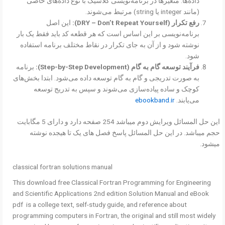
داده‌ها. متغیرها در برنامه‌نویسی کلاسیک با نوع داده‌های خاصی
(مانند integer یا string) مرتبط می‌شوند.
رفع تکرار (DRY – Don’t Repeat Yourself):
این اصل
برنامه‌نویسی بر این اساس است که هر قطعه کد باید فقط یک بار
نوشته شود و از آن به جای تکرار در نقاط مختلف برنامه استفاده
شود.
فرآیند توسعه گام به گام (Step-by-Step Development):
برنامه
به صورت تدریجی و گام به گام توسعه داده می‌شود. ابتدا بخش‌های
کوچک و ساده پیاده‌سازی می‌شوند و سپس به تدریج توسعه
می‌یابند.
ebookband.ir
این حل المسائل ویرایش دوم میباشد 254 صفحه دارد و دارای 5 مگابایت
حجم میباشد. در این حل المسائل پاسخ فصل های یک تا هیجده نوشته
میشود.
classical fortran solutions manual
This download free Classical Fortran Programming for Engineering
and Scientific Applications 2nd edition Solution Manual and eBook
pdf is a college text, self-study guide, and reference about
programming computers in Fortran, the original and still most widely