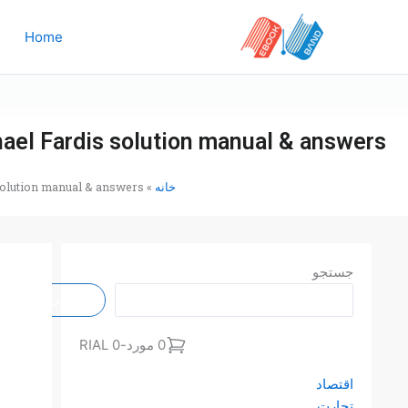
رش
ه
Home
حتوا
hael Fardis solution manual & answers
خانه
»
solution manual & answers
جستجو
جستجو
0 مورد
-
0 RIAL
اقتصاد
تجارت