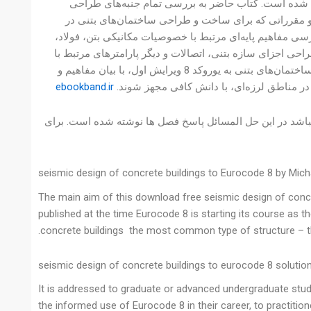
ه شده است. کتاب حاضر به بررسی تمام جنبه‌های طراحی
8 می‌پردازد. در این کتاب، قوانین و مقرراتی که برای ساخت و طراحی ساختمان‌های بتنی در
ی مفاهیم پایه‌ای مرتبط با خصوصیات مکانیکی بتن، فولاد،
ی اجزای سازه بتنی، اتصالات و دیگر پارامترهای مرتبط با
طراحی لرزه‌ای ساختمان‌های بتنی نیز گنجانده شده است. کتاب طراحی لرزه‌ای ساختمان‌های بتنی به یوروکد 8 ویرایش اول، با بیان مفاهیم و
در مناطق لرزه‌ای، با دانش کافی مجهز شوند.
ebookband.ir
یباشد 177 صفحه دارد و دارای 28 مگابایت حجم میباشد در این حل المسائل پاسخ فصل ها نوشته شده است. برای
seismic design of concrete buildings to Eurocode 8 by Mic
The main aim of this download free seismic design of concr
published at the time Eurocode 8 is starting its course as th
concrete buildings the most common type of structure – thr
seismic design of concrete buildings to eurocode 8 solutio
It is addressed to graduate or advanced undergraduate stud
the informed use of Eurocode 8 in their career, to practition