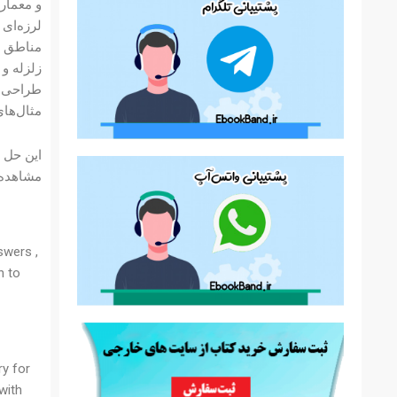
و معمار
مناطق ل
زلزله و
مثال‌ها
مشاهده ن
swers ,
n to
y for
with