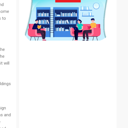
nd
 some
s to
the
the
 will
dings.
sign
ns and
e