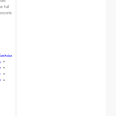
load
e full
oncrete
مشخصات 
و
ف
ح
ت