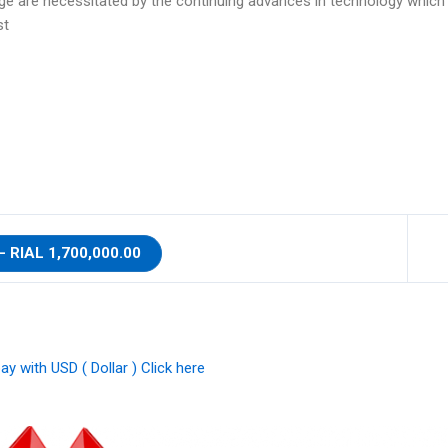
rage are necessitated by the continuing advances in technology whic
t.
1,700,000.00 RIAL – خرید
ay with USD ( Dollar ) Click here