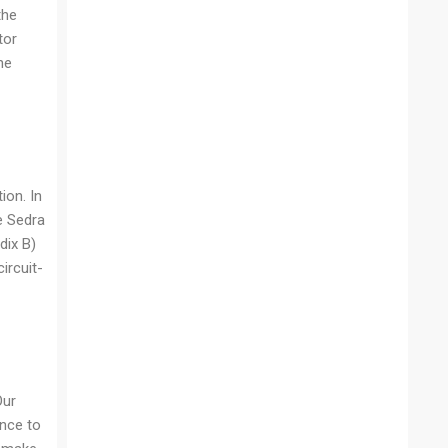
the
tor
he
ion. In
e Sedra
dix B)
ircuit-
Our
ance to