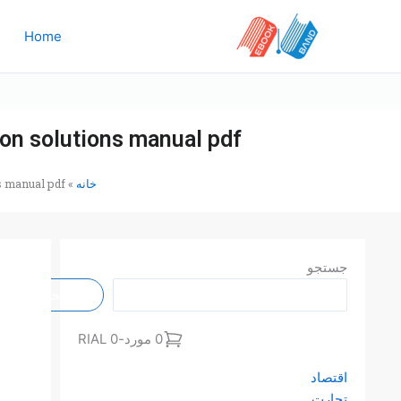
رش
ه
Home
حتوا
ion solutions manual pdf
خانه
»
s manual pdf
جستجو
جستجو
0 مورد
-
0 RIAL
اقتصاد
تجارت