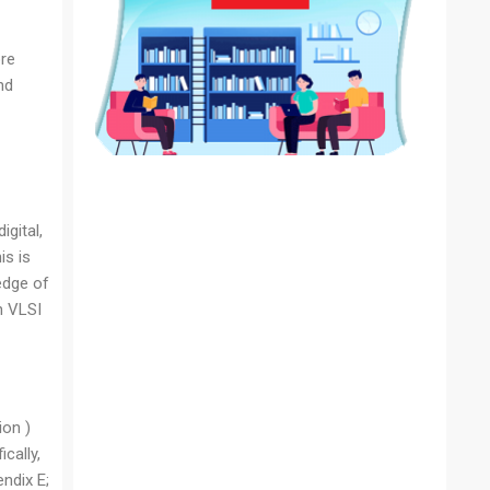
ore
nd
igital,
is is
edge of
n VLSI
ion )
cally,
ndix E;