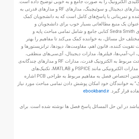
کلیدی الکترونیک را به صورت جامع و به خوبی توضیح داده است.
در این کتاب، مفاهیم پایه‌ی الکترونیک، مدارهای تقویت کننده، مدارهای عملیاتی، مدارهای دیجیتال و سوئیچینگ، مدارهای RF و مدارهای قدرتی به
 و تمریناتی با پاسخ‌های کامل است که به دانشجویان کمک
به عنوان یک منبع مطالعاتی بسیار خوب برای دانشجویان و
علاقمندان به الکترونیک استفاده می‌شود. کتاب “مدارهای میکروالکترونیک” نوشته‌ی Sedra Smith کتابی جامع و شامل تمامی مباحث پایه و
مختلف حل مسائل، به خواننده کمک می‌کند تا مفاهیم را بهتر
یت کننده، قانون اهم، مقاومت‌ها، دیودها، ترانزیستورها و
 اپ-آمپ‌ها، فیلترها، مدارات دیجیتال، آی‌سی‌های منطقی،
مدارات سوئیچینگ و حافظه‌های نیمه‌رسانا می‌پردازد. بخش سوم کتاب شامل مباحث مربوط به الکترونیک قدرت، مدارات RF و مدارهای چند‌گانه‌ی
IC است. از دیگر ویژگی‌های این کتاب می‌توان به بررسی نرم‌افزارهای شبیه‌سازی مدارات الکترونیکی مانند PSPICE و MATLAB، تکنیک‌های
طراحی مدارات چند لایه، مباحث مربوط به طراحی مدارات با FPGA و ASIC و همچنین اختصاص فصل به مفاهیم مربوط به طراحی PCB اشاره
یک” به خوانندگان خود امکان پوشش دادن تمامی مباحث مورد نیاز
اده قرار گیرد.
ebookband.ir
یباشد 656 صفحه دارد و دارای 42 مگابایت حجم میباشد در این حل المسائل پاسخ فصل ها نوشته شده است. برای