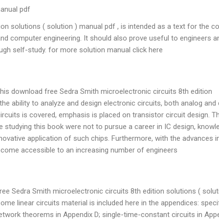
manual pdf
n solutions ( solution ) manual pdf , is intended as a text for the c
l and computer engineering. It should also prove useful to engineers a
gh self-study. for more solution manual click here.
 this download free Sedra Smith microelectronic circuits 8th edition
he ability to analyze and design electronic circuits, both analog and d
ircuits is covered, emphasis is placed on transistor circuit design. Th
se studying this book were not to pursue a career in IC design, knowl
nnovative application of such chips. Furthermore, with the advances i
ecome accessible to an increasing number of engineers.
ree Sedra Smith microelectronic circuits 8th edition solutions ( solut
some linear circuits material is included here in the appendices: specifi
work theorems in Appendix D; single-time-constant circuits in Appe