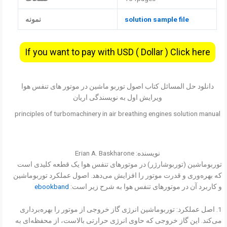
solution sample file
نمونه
If you want to pay with USD ( Dollar ) Click here
دانلود حل المسائل کتاب اصول توربو ماشین در موتور های تنفس هوا
ویرایش اول به نویسندگی اریان
principles of turbomachinery in air breathing engines solution manual
نویسنده: Erian A. Baskharone
توربوماشین (توربوشارژر) در موتورهای تنفس هوا یک قطعه کلیدی است
که بهره‌وری و قدرت موتور را افزایش می‌دهد. اصول عملکرد توربوماشین
و کاربرد آن در موتورهای تنفس هوا به شرح زیر است:
ebookband
1. اصل عملکرد: توربوماشین انرژی گاز خروجی از موتور را بهره‌برداری
می‌کند. این گاز خروجی که حاوی انرژی حرارتی بالاست، از محفظه‌ای به