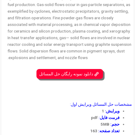
fuel production. Gas-solid flows occur in gas-particle separations, as
exemplified by cyclones, electrostatic precipitators, gravity settling,
and filtration operations. Fine powder-gas flows are closely
associated with material processing, as in chemical vapor deposition
for ceramics and silicon production, plasma coating, and xerography.
In heat transfer applications, gas— solid flows are involved in nuclear
reactor cooling and solar energy transport using graphite suspension
flows. Solid dispersion flows are common in pigment sprays, dust
explosions and settlement, and nozzle flows.
دانلود نمونه رایگان حل المسائل
مشخصات حل المسائل ویرایش اول:
ویرایش:
1
فرمت فایل:
pdf
حجم:
5MB
تعداد صفحه:
163