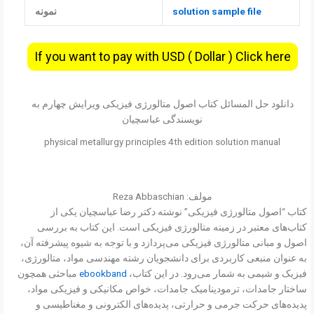
solution sample file
نمونه
If you want to pay with USD ( Dollar ) Click here
دانلود حل المسائل کتاب اصول متالورژی فیزیکی ویرایش چهارم به
نویسندگی عباسچیان
physical metallurgy principles 4th edition solution manual
مولف: Reza Abbaschian
کتاب “اصول متالورژی فیزیکی” نوشته دکتر رضا عباسچیان یکی از
کتاب‌های معتبر در زمینه متالورژی فیزیکی است. این کتاب به بررسی
اصول و مبانی متالورژی فیزیکی می‌پردازد و با توجه به شیوه پیشرفته آن،
به عنوان منبعی کاربردی برای دانشجویان رشته مهندسی مواد، متالورژی،
فیزیک و شیمی به شمار می‌رود. در این کتاب،
ebookband
مباحثی همچون
ساختار جامدات، ترمودینامیک جامدات، خواص مکانیکی و فیزیکی مواد،
پدیده‌های حرکت جرمی و حرارتی، پدیده‌های الکترونی و مغناطیسی و