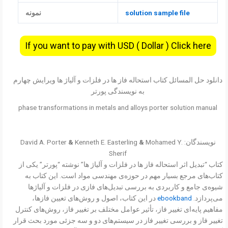
solution sample file
نمونه
If you want to pay with USD ( Dollar ) Click here
دانلود حل المسائل کتاب استحاله فاز ها در فلزات و آلیاژ ها ویرایش چهارم
به نویسندگی پورتر
phase transformations in metals and alloys porter solution manual
نویسندگان: David A. Porter
Mohamed Y.
&
Kenneth E. Easterling
&
Sherif
کتاب “تبدیل اثر استحاله فاز ها در فلزات و آلیاژ ها” نوشته “پورتر” یکی از
کتاب‌های مرجع بسیار مهم در حوزه‌ی مهندسی مواد است. این کتاب به
شیوه‌ی جامع و کاربردی به بررسی تبدیل‌های فازی در فلزات و آلیاژها
می‌پردازد.
ebookband
در این کتاب، اصول و روش‌های تعیین فازها،
مفاهیم پایه‌ای تغییر فاز، تأثیر عوامل مختلف بر تغییر فاز، روش‌های کنترل
تغییر فاز و بررسی تغییر فاز در سیستم‌های دو و سه جزئی مورد بحث قرار