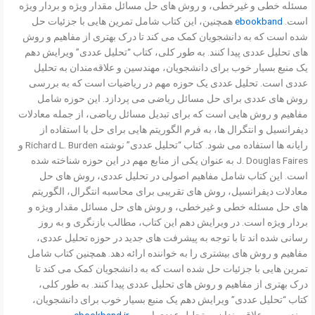
مسئله خطی و غیرخطی، و روش های حل مسائل مقدار ویژه و بردار ویژه
است.
ebookband
همچنین، این کتاب شامل تمرین هایی با جزئیات حل
شده است که به دانشجویان کمک می کند تا درک بهتری از مفاهیم و روش
های تحلیل عددی پیدا کنند. به طور کلی، کتاب “تحلیل عددی” ویرایش دهم
یک منبع بسیار خوب برای دانشجویان، مهندسین و علاقه‌مندان به تحلیل
عددی است. تحلیل عددی یک حوزه مهم در ریاضیات است که به بررسی
روش های عددی برای حل مسائل ریاضی می پردازد. این حوزه شامل
مفاهیم و روش هایی است که برای تبدیل مسائل ریاضی، از جمله معادلات
دیفرانسیل و انتگرال ها، به فرم الگوریتم هایی برای حل با استفاده از
رایانه ها استفاده می شود. کتاب “تحلیل عددی” نوشته Richard L. Burden و
J. Douglas Faires به عنوان یکی از منابع مهم در این حوزه شناخته شده
است. این کتاب شامل مفاهیم اصولی در تحلیل عددی، روش های حل
معادلات دیفرانسیل، روش های تقریبی برای محاسبه انتگرال، الگوریتم
های حل مسئله خطی و غیرخطی، و روش های حل مسائل مقدار ویژه و
بردار ویژه است. در ویرایش دهم این کتاب، مطالب بازنگری و به روز
رسانی شده اند تا با توجه به پیشرفت های جدید در حوزه تحلیل عددی،
مفاهیم و روش های بیشتری را به خواننده ارائه دهد. همچنین کتاب شامل
تمرین هایی با جزئیات حل شده است که به دانشجویان کمک می کند تا
درک بهتری از مفاهیم و روش های تحلیل عددی پیدا کنند. به طور کلی،
کتاب “تحلیل عددی” ویرایش دهم یک منبع بسیار خوب برای دانشجویان،
مهندسین و علاقه‌مندان به تحلیل عددی است.
ebookband.ir