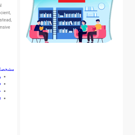
l
cient,
stead,
nsive
مشخصات
و
ف
ح
ت