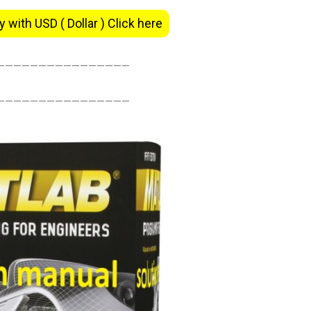
y with USD ( Dollar ) Click here
———————————————–
———————————————–