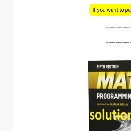
If you want to pa
———————
———————