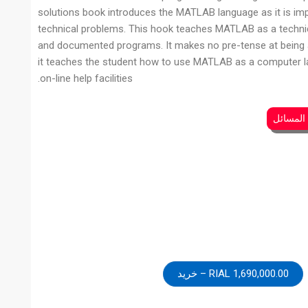
solutions book introduces the MATLAB language as it is imp
technical problems. This hook teaches MATLAB as a technic
and documented programs. It makes no pre-tense at being a
it teaches the student how to use MATLAB as a computer l
on-line help facilities.
 المسائل
1,690,000.00 RIAL – خرید