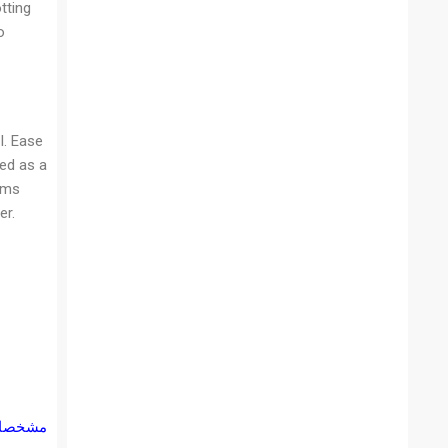
tting
o
I. Ease
sed as a
ams
er.
مشخصات 