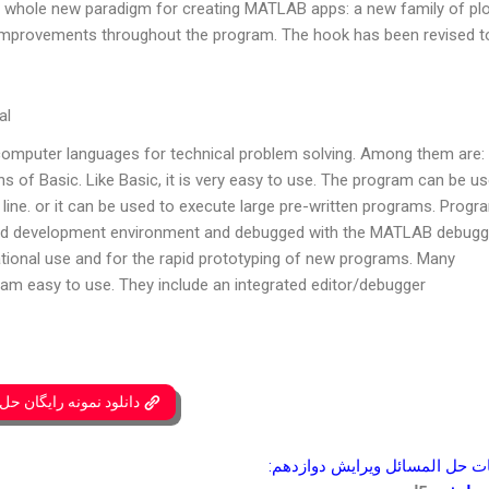
 a whole new paradigm for creating MATLAB apps: a new family of plo
 improvements throughout the program. The hook has been revised t
al
puter languages for technical problem solving. Among them are: 
s of Basic. Like Basic, it is very easy to use. The program can be u
ine. or it can be used to execute large pre-written programs. Progr
grated development environment and debugged with the MATLAB debugg
cational use and for the rapid prototyping of new programs. Many
m easy to use. They include an integrated editor/debugger.
دانلود نمونه رایگان حل
حل المسائل ویرایش دوازدهم: