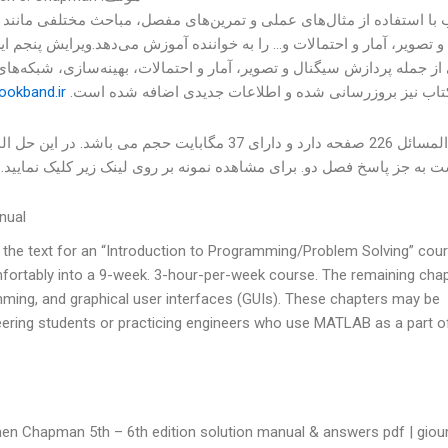
 با استفاده از مثال‌های عملی و تمرین‌های مفصل‌، مباحث مختلفی مانند 
 تصویر، آمار و احتمالات و… را به خواننده آموزش می‌دهد.ویرایش پنجم ای
ز جمله پردازش سیگنال و تصویر، آمار و احتمالات، بهینه‌سازی، شبکه‌های
تاب نیز بروزرسانی شده و اطلاعات جدیدی اضافه شده است.
ookband.ir
این حل المسائل 226 صفحه دارد و دارای 37 مگابایت 
 به جز پاسخ فصل دو. برای مشاهده نمونه بر روی لینک زیر کلیک نمایید.
nual
as the text for an “Introduction to Programming/Problem Solving” cou
mfortably into a 9-week. 3-hour-per-week course. The remaining cha
ming, and graphical user interfaces (GUIs). These chapters may be
eering students or practicing engineers who use MATLAB as a part of
en Chapman 5th – 6th edition solution manual & answers pdf | gio