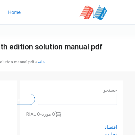
رش
ه
Home
حتوا
h edition solution manual pdf
خانه
»
olution manual pdf
جستجو
جستجو
0 مورد
-
0 RIAL
اقتصاد
تجارت