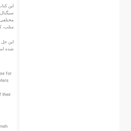
این کتاب
سیگنال و
مختلفی ا
متلب، ک
شده است
rse for
pters
 their
umeh