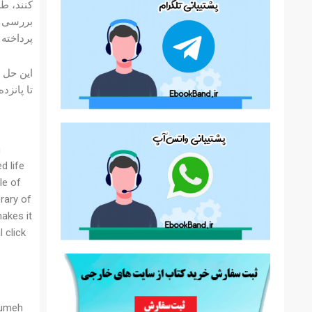
بررسی م
پرداخته
تا پانز
h
d life
le of
rary of
akes it
 click
oumeh