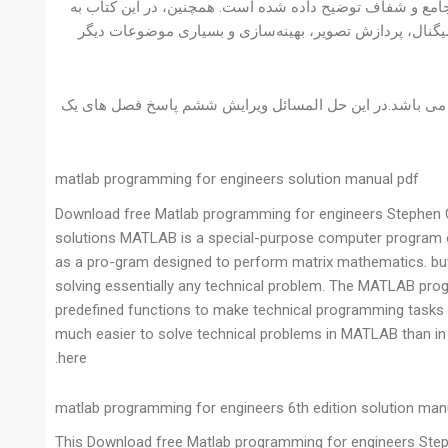
در این کتاب، مفاهیم برنامه نویسی MATLAB به صورت جامع و شفاف توضیح داده شده است. همچنین، در این کتاب به
یگنال، پردازش تصویر، بهینه‌سازی و بسیاری موضوعات دیگر
شم می باشد. 589 صفحه دارد ودارای 7 مگابایت حجم می باشد.در این حل المسائل ویرایش ششم پاسخ فصل های یک
matlab programming for engineers solution manual pdf
Download free Matlab programming for engineers Stephen C
solutions MATLAB is a special-purpose computer program opti
as a pro-gram designed to perform matrix mathematics. but 
solving essentially any technical problem. The MATLAB pro
predefined functions to make technical programming tasks ea
much easier to solve technical problems in MATLAB than in 
here.
matlab programming for engineers 6th edition solution man
This Download free Matlab programming for engineers Step