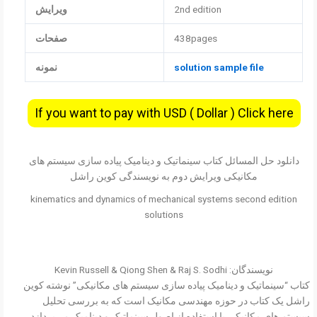
2nd edition
ویرایش
438pages
صفحات
solution sample file
نمونه
If you want to pay with USD ( Dollar ) Click here
دانلود حل المسائل کتاب سینماتیک و دینامیک پیاده سازی سیستم های
مکانیکی ویرایش دوم به نویسندگی کوین راشل
kinematics and dynamics of mechanical systems second edition
solutions
نویسندگان: Kevin Russell & Qiong Shen & Raj S. Sodhi
کتاب “سینماتیک و دینامیک پیاده سازی سیستم های مکانیکی” نوشته کوین
راشل یک کتاب در حوزه مهندسی مکانیک است که به بررسی تحلیل
سیستم های مکانیکی با استفاده از اصول سینماتیک و دینامیک می‌پردازد.