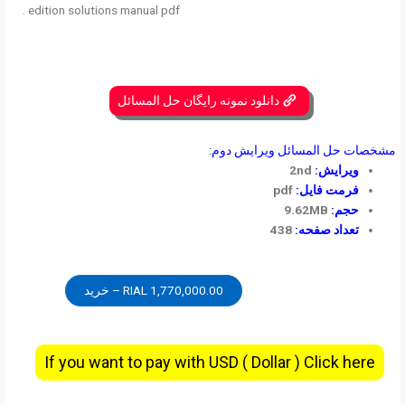
edition solutions manual pdf .
دانلود نمونه رایگان حل المسائل
مشخصات حل المسائل ویرایش دوم:
ویرایش:
2nd
فرمت فایل:
pdf
حجم:
9.62MB
تعداد صفحه:
438
1,770,000.00 RIAL – خرید
If you want to pay with USD ( Dollar ) Click here