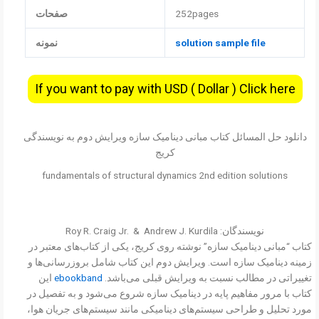
252pages
صفحات
solution sample file
نمونه
If you want to pay with USD ( Dollar ) Click here
دانلود حل المسائل کتاب مبانی دینامیک سازه ویرایش دوم به نویسندگی
کریج
fundamentals of structural dynamics 2nd edition solutions
نویسندگان: Roy R. Craig Jr. & Andrew J. Kurdila
کتاب “مبانی دینامیک سازه” نوشته روی کریج، یکی از کتاب‌های معتبر در
زمینه دینامیک سازه است. ویرایش دوم این کتاب شامل بروزرسانی‌ها و
تغییراتی در مطالب نسبت به ویرایش قبلی می‌باشد.
ebookband
این
کتاب با مرور مفاهیم پایه در دینامیک سازه شروع می‌شود و به تفصیل در
مورد تحلیل و طراحی سیستم‌های دینامیکی مانند سیستم‌های‌ جریان هوا،