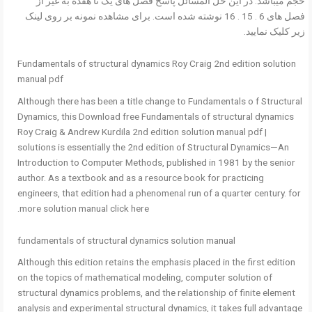
حجم میباشد. در این حل المسائل پاسخ فصل های یک تا هفده به غیر از
فصل های 6 . 15 . 16 نوشته شده است. برای مشاهده نمونه بر روی لینک
زیر کلیک نمایید.
Fundamentals of structural dynamics Roy Craig 2nd edition solution
manual pdf
Although there has been a title change to Fundamentals o f Structural
Dynamics, this Download free Fundamentals of structural dynamics
Roy Craig & Andrew Kurdila 2nd edition solution manual pdf |
solutions is essentially the 2nd edition of Structural Dynamics—An
Introduction to Com­puter Methods, published in 1981 by the senior
author. As a textbook and as a resource book for practicing
engineers, that edition had a phenomenal run of a quarter century. for
more solution manual click here.
fundamentals of structural dynamics solution manual
Although this edition retains the emphasis placed in the first edition
on the topics of mathematical modeling, computer solution of
structural dynamics problems, and the relationship of finite element
analysis and experimental structural dynamics, it takes full advantage