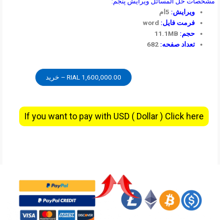
مشخصات حل المسائل ویرایش پنجم:
ویرایش:
5ام
فرمت فایل:
word
حجم:
11.1MB
تعداد صفحه:
682
1,600,000.00 RIAL – خرید
If you want to pay with USD ( Dollar ) Click here