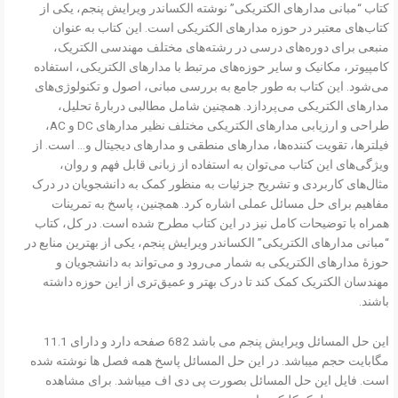
کتاب “مبانی مدارهای الکتریکی” نوشته الکساندر ویرایش پنجم، یکی از
کتاب‌های معتبر در حوزه مدارهای الکتریکی است. این کتاب به عنوان
منبعی برای دوره‌های درسی در رشته‌های مختلف مهندسی الکتریک،
کامپیوتر، مکانیک و سایر حوزه‌های مرتبط با مدارهای الکتریکی، استفاده
می‌شود. این کتاب به طور جامع به بررسی مبانی، اصول و تکنولوژی‌های
مدارهای الکتریکی می‌پردازد. همچنین شامل مطالبی دربارهٔ تحلیل،
طراحی و ارزیابی مدارهای الکتریکی مختلف نظیر مدارهای DC و AC،
فیلترها، تقویت کننده‌ها، مدارهای منطقی و مدارهای دیجیتال و… است. از
ویژگی‌های این کتاب می‌توان به استفاده از زبانی قابل فهم و روان،
مثال‌های کاربردی و تشریح جزئیات به منظور کمک به دانشجویان در درک
مفاهیم برای حل مسائل عملی اشاره کرد. همچنین، پاسخ به تمرینات
همراه با توضیحات کامل نیز در این کتاب مطرح شده است. در کل، کتاب
“مبانی مدارهای الکتریکی” الکساندر ویرایش پنجم، یکی از بهترین منابع در
حوزهٔ مدارهای الکتریکی به شمار می‌رود و می‌تواند به دانشجویان و
مهندسان الکتریک کمک کند تا درک بهتر و عمیق‌تری از این حوزه داشته
باشند.
این حل المسائل ویرایش پنجم می باشد 682 صفحه دارد و دارای 11.1
مگابایت حجم میباشد. در این حل المسائل پاسخ همه فصل ها نوشته شده
است. فایل این حل المسائل بصورت پی دی اف میباشد. برای مشاهده