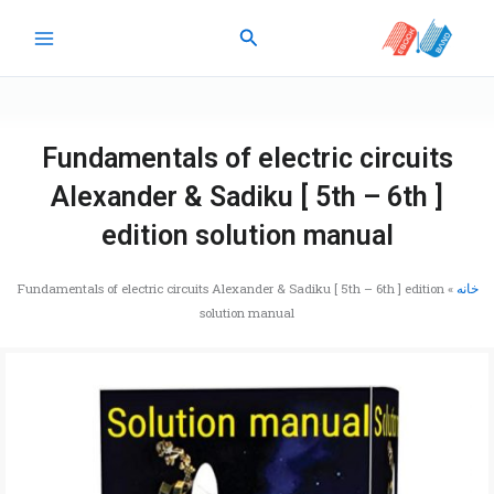
رش
جستجو
ه
حتوا
Fundamentals of electric circuits
Alexander & Sadiku [ 5th – 6th ]
edition solution manual
خانه
»
Fundamentals of electric circuits Alexander & Sadiku [ 5th – 6th ] edition
solution manual