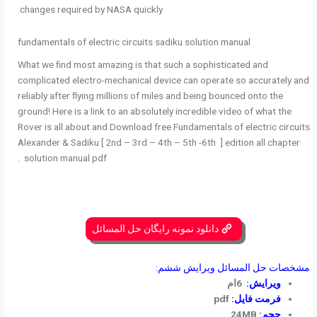
changes required by NASA quickly.
fundamentals of electric circuits sadiku solution manual
What we ﬁnd most amazing is that such a sophisticated and
complicated electro-mechanical device can operate so accurately and
reliably after ﬂying millions of miles and being bounced onto the
ground! Here is a link to an absolutely incredible video of what the
Rover is all about and Download free Fundamentals of electric circuits
Alexander & Sadiku [ 2nd – 3rd – 4th – 5th -6th ] edition all chapter
solution manual pdf .
دانلود نمونه رایگان حل المسائل
مشخصات حل المسائل ویرایش ششم:
ویرایش:
6ام
فرمت فایل:
pdf
حجم:
24MB