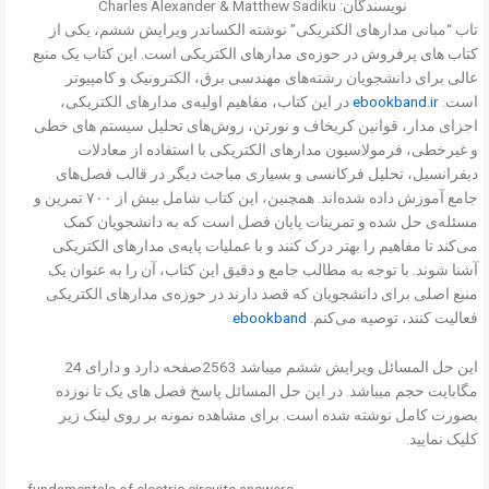
نویسندگان: Charles Alexander & Matthew Sadiku
تاب “مبانی مدارهای الکتریکی” نوشته الکساندر ویرایش ششم، یکی از
کتاب های پرفروش در حوزه‌ی مدارهای الکتریکی است. این کتاب یک منبع
عالی برای دانشجویان رشته‌های مهندسی برق، الکترونیک و کامپیوتر
است.
ebookband.ir
در این کتاب، مفاهیم اولیه‌ی مدارهای الکتریکی،
اجزای مدار، قوانین کریخاف و نورتن، روش‌های تحلیل سیستم های خطی
و غیرخطی، فرمولاسیون مدارهای الکتریکی با استفاده از معادلات
دیفرانسیل، تحلیل فرکانسی و بسیاری مباحث دیگر در قالب فصل‌های
جامع آموزش داده شده‌اند. همچنین، این کتاب شامل بیش از ۷۰۰ تمرین و
مسئله‌ی حل شده و تمرینات پایان فصل است که به دانشجویان کمک
می‌کند تا مفاهیم را بهتر درک کنند و با عملیات پایه‌ی مدارهای الکتریکی
آشنا شوند. با توجه به مطالب جامع و دقیق این کتاب، آن را به عنوان یک
منبع اصلی برای دانشجویان که قصد دارند در حوزه‌ی مدارهای الکتریکی
فعالیت کنند، توصیه می‌کنم.
ebookband
این حل المسائل ویرایش ششم میباشد 2563صفحه دارد و دارای 24
مگابایت حجم میباشد. در این حل المسائل پاسخ فصل های یک تا نوزده
بصورت کامل نوشته شده است. برای مشاهده نمونه بر روی لینک زیر
کلیک نمایید.