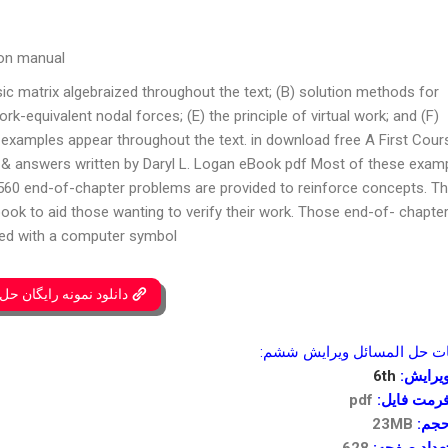
ion manual
ic matrix algebraized throughout the text; (B) solution methods for
rk-equivalent nodal forces; (E) the principle of virtual work; and (F)
 examples appear throughout the text. in download free A First Cours
l & answers written by Daryl L. Logan eBook pdf Most of these exam
an 560 end-of-chapter problems are provided to reinforce concepts. T
ook to aid those wanting to verify their work. Those end-of- chapte
ed with a computer symbol.
دانلود نمونه رایگان حل
 حل المسائل ویرایش ششم:
یرایش:
6th
رمت فایل:
pdf
جم:
23MB
عداد صفحه:
628