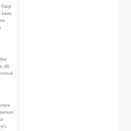
 Daryl
 basic
ane
n
 the
; (8)
ctrical
ucture
 minimum
or
yl L.