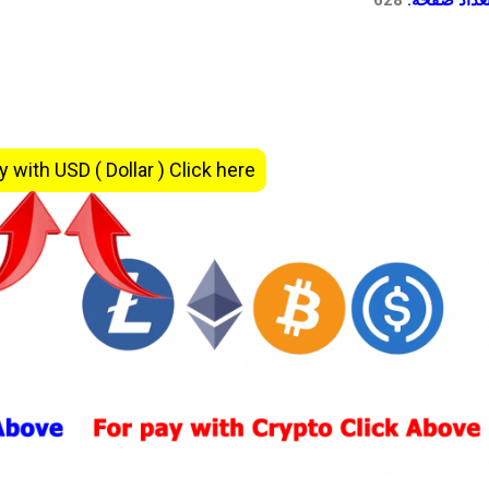
y with USD ( Dollar ) Click here