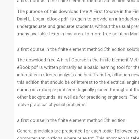
a first course in the finite element method 5th edition solu
The purpose of this download free A First Course in the Fin
Daryl L. Logan eBook pdf is again to provide an introducto
undergraduate and graduate students without the usual prere
many available texts in this area. to more free solution Man
a first course in the finite element method 5th edition solut
The download free A First Course in the Finite Element Meth
eBook pdf is written primarily as a basic learning tool for 
interest is in stress analysis and heat transfer, although ne
this edition that should be of interest to the electrical engi
numerous example problems logically placed throughout the 
other backgrounds, as well as for practicing engineers. Th
solve practical physical problems.
a first course in the finite element method 5th edition
General principles are presented for each topic, followed by 
computer applications where relevant. This approach is take