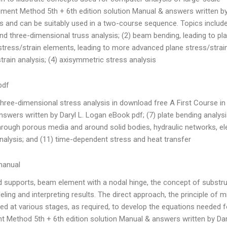
ement Method 5th + 6th edition solution Manual & answers written by
 and can be suitably used in a two-course sequence. Topics include
nd three-dimensional truss analysis; (2) beam bending, leading to pl
stress/strain elements, leading to more advanced plane stress/strai
in analysis; (4) axisymmetric stress analysis .
pdf
three-dimensional stress analysis in download free A First Course in
swers written by Daryl L. Logan eBook pdf; (7) plate bending analysis
hrough porous media and around solid bodies, hydraulic networks, ele
nalysis; and (11) time-dependent stress and heat transfer.
 manual
ed supports, beam element with a nodal hinge, the concept of substr
eling and interpreting results. The direct approach, the principle of
ced at various stages, as required, to develop the equations needed f
nt Method 5th + 6th edition solution Manual & answers written by Dar