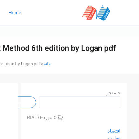
رش
ه
Home
حتوا
t Method 6th edition by Logan pdf
خانه
»
 edition by Logan pdf
جستجو
جستجو
0 مورد
-
0 RIAL
اقتصاد
تجارت