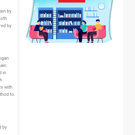
ten by
both
red by
Logan
main
d in
th
ts with
thod to
d by