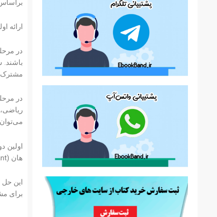
براساس 
ارائه ا
در مرحله
باشند. 
مشترک ب
در مرحل
ریاضی، 
می‌توان 
هان (Richard Courant) و مصطفی نیمرخی (Maston A. Nilson) برگزار شد.
برای مشا