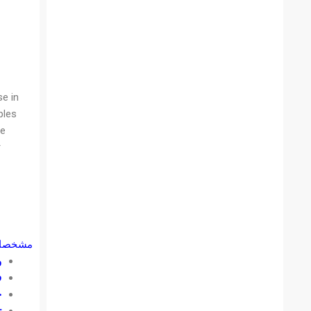
e in
ples
he
r
مشخصات
و
ف
ح
ت