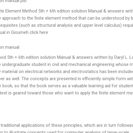
tion manual pdf
ite Element Method 5th + 6th edition solution Manual & answers writ
ry approach to the ﬁnite element method that can be understood by 
quisites (such as structural analysis and upper level calculus) requi
ual in Gioumeh click here.
ion manual
od 5th + 6th edition solution Manual & answers written by Daryl L. 
the undergraduate student in civil and mechanical engineering whose 
w material on electrical networks and electrostatics has been include
neer as well. The concepts are presented in efficiently simple form wi
book, so that the book serves as a valuable learning aid for studen
e text is geared toward those who want to apply the ﬁnite element me
traditional applications of these principles, which are in turn followe
n to illustrate concepts used for computer analysis of large-scale