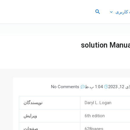
جستجو
کاربری
solution Manua
, 2023
1:04 ب.ظ
No Comments
Daryl L. Logan
نویسندگان
6th edition
ویرایش
628pages
صفحات