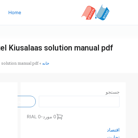
رش
ه
Home
حتوا
tel Kiusalaas solution manual pdf
خانه
»
s solution manual pdf
جستجو
جستجو
0 مورد
-
0 RIAL
اقتصاد
تجارت