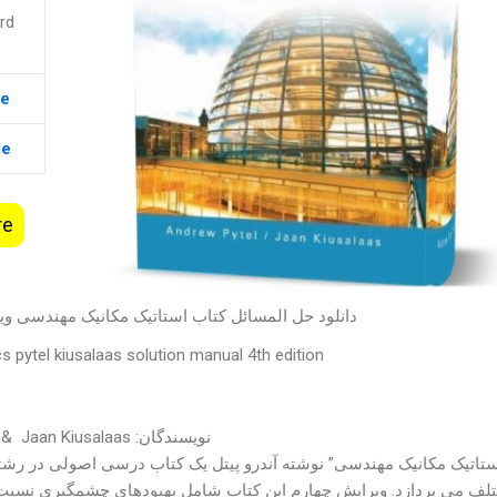
rd
le
le
re
دانلود حل المسائل کتاب استاتیک مکانیک مهندسی ویر
s pytel kiusalaas solution manual 4th edition
نویسندگان: Andrew Pytel &
Jaan Kiusalaas
ستاتیک مکانیک مهندسی” نوشته آندرو پیتل یک کتاب درسی اصولی در ر
لف می پردازد. ویرایش چهارم این کتاب شامل بهبودهای چشمگیری نسبت به