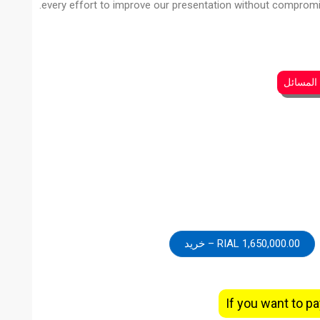
every effort to improve our presentation without compromisi
 المسائل
1,650,000.00 RIAL – خرید
If you want to pa