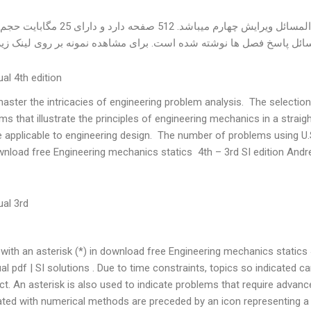
این حل المسائل ویرایش چه
ائل پاسخ فصل ها نوشته شده است. برای مشاهده نمونه بر روی لینک زیر ک
al 4th edition
ster the intricacies of engineering problem analysis. The selection
that illustrate the principles of engineering mechanics in a straigh
e applicable to engineering design. The number of problems using U.
wnload free Engineering mechanics statics 4th – 3rd SI edition And
ual 3rd
with an asterisk (*) in download free Engineering mechanics statics 
 pdf | SI solutions . Due to time constraints, topics so indicated c
ct. An asterisk is also used to indicate problems that require advanc
ated with numerical methods are preceded by an icon representing a