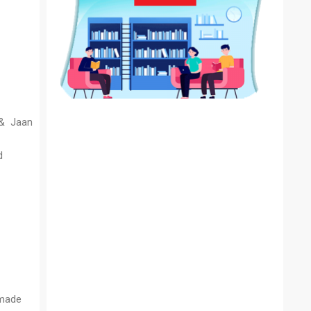
 & Jaan
d
 made