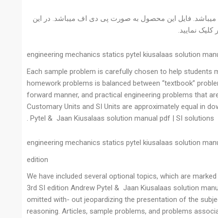
ارم میباشد. 512 صفحه دارد و دارای 25 مگابایت حجم میباشد. فایل این محصول به صورت پی دی اف میباشد. در این
لیک نمایید.
engineering mechanics statics pytel kiusalaas solution manu
Each sample problem is carefully chosen to help students ma
homework problems is balanced between “textbook” problems 
forward manner, and practical engineering problems that ar
Customary Units and SI Units are approximately equal in do
Pytel & Jaan Kiusalaas solution manual pdf | SI solutions .
engineering mechanics statics pytel kiusalaas solution man
edition
We have included several optional topics, which are marked 
3rd SI edition Andrew Pytel & Jaan Kiusalaas solution manual
omitted with- out jeopardizing the presentation of the subje
reasoning. Articles, sample problems, and problems associ