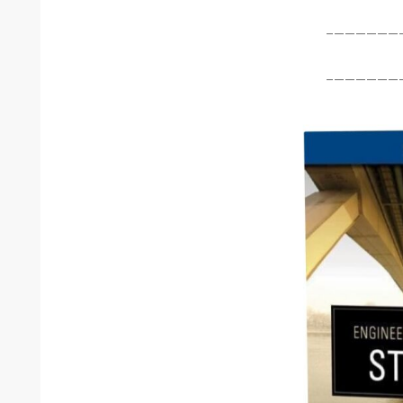
———————
———————