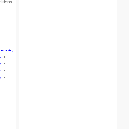
itions.
مشخصات 
و
ف
ح
ت