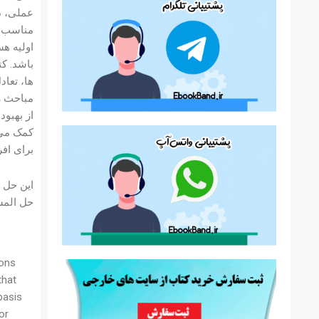
عملی، دا
مناسب ب
اولیه هس
باشد. کت
ها، تعاد
مباحث ر
از بهبود
کمک می ک
برای افر
حل المس
ions
that
basis
or