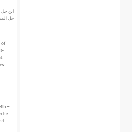
حل المس
 of
t-
S.
rew
4th –
an be
ed