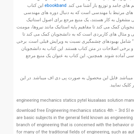
 های جامد و توزیع بار آشنا می کند.
ebookband
این کتاب
های مرتبط با مهندسی است که به دنبال دوره های مهندسی
فنی مشغول به کار هستند، یک منبع مرجع برای اصول استاتیک
ویان کمک می کند تا مفاهیم پایه استاتیک مانند نیروها، مومنت
لی و مثال های کاربردی است که به دانشجویان کمک می کند تا
سی” شامل بهبودهای چشمگیری نسبت به ویرایش قبلی است. برخی
 و برخی اصلاحات در متن کتاب هستند. این کتاب به دانشجویان
دسی آماده شوند. همچنین، این کتاب به عنوان یک منبع مرجع
ارم میباشد. 525 صفحه دارد و دارای 11 مگابایت حجم میباشد. فایل این محصول به صورت پی دی اف میباشد. در این
لیک نمایید.
engineering mechanics statics pytel kiusalaas solution man
download free Engineering mechanics statics 4th – 3rd SI e
are basic subjects in the general ﬁeld known as engineering 
branch of engineering that is concerned with the behavior o
for many of the traditional ﬁelds of engineering, such as au