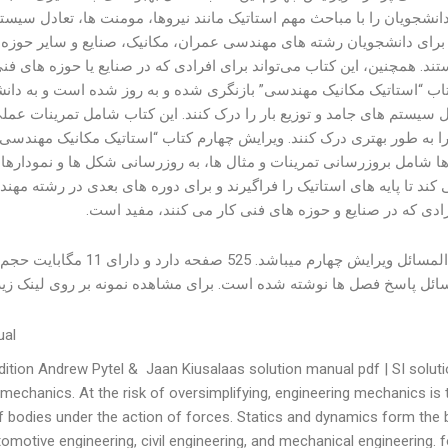
نشجویان را با مباحث مهم استاتیک مانند نیروها، مومنت ها، تعادل سیستم
رای دانشجویان رشته های مهندسی عمران، مکانیک، صنایع و سایر حوزه 
تند. همچنین، این کتاب می‌تواند برای افرادی که در صنایع یا حوزه های 
اب “استاتیک مکانیک مهندسی” بازنگری شده و به روز شده است و به دانشج
ل سیستم های جامد و توزیع بار را درک کنند. این کتاب شامل تمرینات عم
ا به طور بهتری درک کنند. ویرایش چهارم کتاب “استاتیک مکانیک مهند
ها شامل بروزرسانی تمرینات و مثال ها، به روزرسانی شکل ها و نمودارها
ند تا پایه های استاتیک را فراگیرند و برای دوره های بعدی در رشته مهن
ادی که در صنایع و حوزه های فنی کار می کنند، مفید است.
این حل المسائل ویرایش چه
ائل پاسخ فصل ها نوشته شده است. برای مشاهده نمونه بر روی لینک زیر ک
ual
dition Andrew Pytel & Jaan Kiusalaas solution manual pdf | SI solut
mechanics. At the risk of oversimplifying, engineering mechanics is 
f bodies under the action of forces. Statics and dynamics form the 
tomotive engineering, civil engineering, and mechanical engineering. f