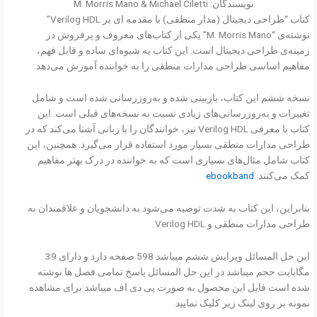
نویسندگان: M. Morris Mano & Michael Ciletti
کتاب “طراحی دیجیتال (مدار منطقی) با مقدمه ای بر Verilog HDL”
نوشته‌ی “M. Morris Mano” یکی از کتاب‌های معروف و پرفروش در
زمینه‌ی طراحی دیجیتال است. این کتاب به شیوه‌ای ساده و قابل فهم،
مفاهیم اساسی طراحی مدارات منطقی را به خواننده آموزش می‌دهد.
نسخه ششم این کتاب، بازبینی شده و به‌روزرسانی شده است و شامل
تغییرات و به‌روزرسانی‌های زیادی نسبت به نسخه‌های قبلی است. این
کتاب با معرفی Verilog HDL نیز، خوانندگان را با زبانی آشنا می‌کند که در
طراحی مدارات منطقی بسیار مورد استفاده قرار می‌گیرد. همچنین، این
کتاب شامل مثال‌های بسیاری است که به خواننده در درک بهتر مفاهیم
ebookband
کمک می‌کنند.
بنابراین، این کتاب به شدت توصیه می‌شود به دانشجویان و علاقمندان به
طراحی مدارات منطقی و Verilog HDL.
این حل المسائل ویرایش ششم میباشد 598 صفحه دارد و دارای 39
مگابایت حجم میباشد در این حل المسائل پاسخ تمامی فصل ها نوشته
شده است فایل این محصول به صورت پی دی اف میباشد برای مشاهده
نمونه بر روی لینک زیر کلیک نمایید.