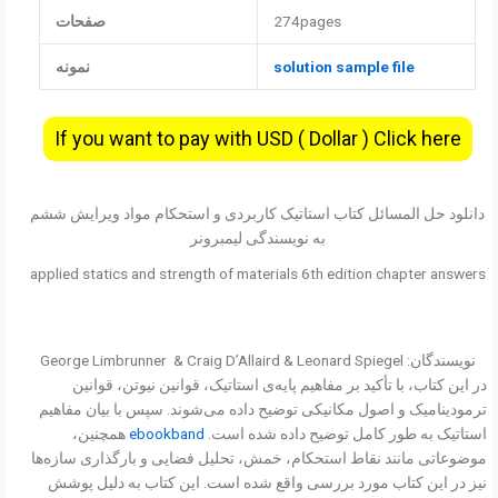
274pages
صفحات
solution sample file
نمونه
If you want to pay with USD ( Dollar ) Click here
دانلود حل المسائل کتاب استاتیک کاربردی و استحکام مواد ویرایش ششم
به نویسندگی لیمبرونر
applied statics and strength of materials 6th edition chapter answers
نویسندگان: George Limbrunner & Craig D’Allaird & Leonard Spiegel
در این کتاب، با تأکید بر مفاهیم پایه‌ی استاتیک، قوانین نیوتن، قوانین
ترمودینامیک و اصول مکانیکی توضیح داده می‌شوند. سپس با بیان مفاهیم
استاتیک به طور کامل توضیح داده شده است.
ebookband
همچنین،
موضوعاتی مانند نقاط استحکام، خمش، تحلیل فضایی و بارگذاری سازه‌ها
نیز در این کتاب مورد بررسی واقع شده است. این کتاب به دلیل پوشش