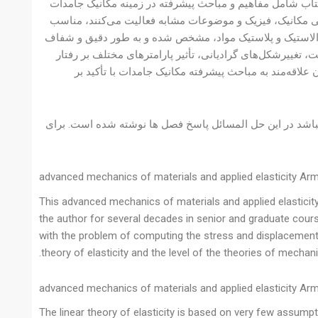
تاب شامل مفاهیم و مباحث پیشرفته در زمینه مکانیک جامدات
 مکانیک، فیزیک و موضوعات مشابه فعالیت می‌کنند، مناسب
 الاستیک و پلاستیک مواد، مشخص شده و به طور دقیق و شفاف
غییرشکل‌های گرادیانی، تأثیر پارامترهای مختلف بر رفتار
لاقه‌مند به مباحث پیشرفته مکانیک جامدات با تأکید بر
یباشد 583 صفحه دارد و دارای 17 مگابایت حجم میباشد در این حل المسائل پاسخ فصل ها نوشته شده است. برای
advanced mechanics of materials and applied elasticity Ar
This advanced mechanics of materials and applied elasticit
the author for several decades in senior and graduate cours
with the problem of computing the stress and displacement fi
theory of elasticity and the level of the theories of mechan
advanced mechanics of materials and applied elasticity Ar
The linear theory of elasticity is based on very few assump