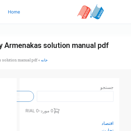
رش
ه
Home
حتوا
ty Armenakas solution manual pdf
خانه
»
s solution manual pdf
جستجو
جستجو
0 مورد
-
0 RIAL
اقتصاد
تجارت