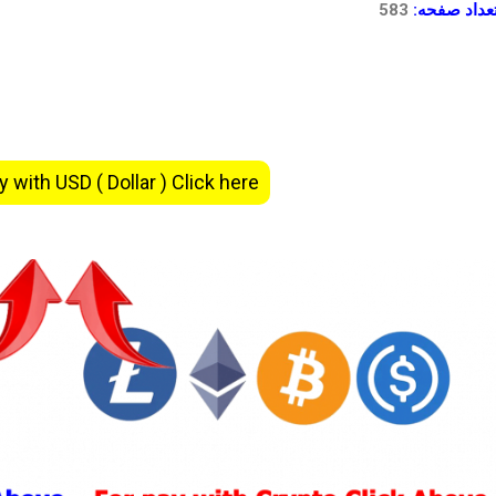
عداد صفحه:
583
y with USD ( Dollar ) Click here