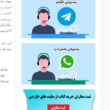
مواد جام
است و ب
است. در
بررسی ش
مکانیکی 
الاستیس
مشاهده ن
ed by
eals
linear