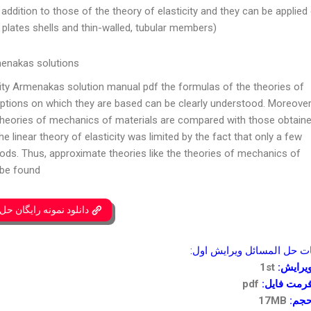
ition to those of the theory of elasticity and they can be applied 
plates shells and thin-walled, tubular members).
menakas solutions
city Armenakas solution manual pdf the formulas of the theories of
ptions on which they are based can be clearly understood. Moreover
 theories of mechanics of materials are compared with those obtain
the linear theory of elasticity was limited by the fact that only a few
ods. Thus, approximate theories like the theories of mechanics of
be found.
دانلود نمونه رایگان حل
حل المسائل ویرایش اول:
یرایش:
1st
رمت فایل:
pdf
جم:
17MB