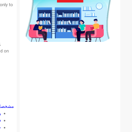
only to
,
ed on
مشخصات 
و
ف
ح