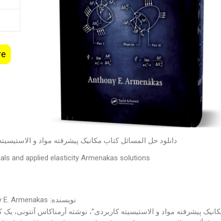
re
دانلود حل المسائل کتاب مکانیک پیشرفته مواد و الاستیسیته
ls and applied elasticity Armenakas solutions
نویسنده: Anthony E. Armenakas
انیک پیشرفته مواد و الاستیسیته کاربردی”، نوشته آرمناکاس آنتونی، یک