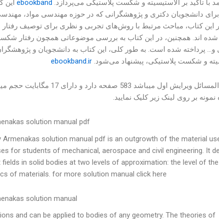
د با تأکید بر الاستیسیته و شکست پلاستیکی می‌پردازد.
ebookband
این ک
رای دانشجویان دکتری و پژوهشگرانی که در حوزه مهندسی مواد، مهندسی
 این کتاب، مباحث مرتبط با روش‌های تجربی و نظری برای توصیف رفتار
ده اند. همچنین، در این کتاب به بررسی موضوعاتی همچون رفتار شکست، ت
و… پرداخته شده است. به طور کلی، این کتاب به دانشجویان و پژوهشگران ع
یته و شکست پلاستیکی، پیشنهاد می‌شود.
ebookband.ir
این حل المسائل ویرایش اول م
مونه بر روی لینک زیر کلیک نمایید.
menakas solution manual pdf
y Armenakas solution manual pdf is an outgrowth of the material us
es for students of mechanical, aerospace and civil engineering. It d
elds in solid bodies at two levels of approximation: the level of the 
ics of materials. for more solution manual click here.
menakas solution manual
tions and can be applied to bodies of any geometry. The theories of