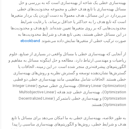
بهینه‌سازی خطی یک شاخه از بهینه‌سازی است که به بررسی و حل
مسائل بهینه‌سازی با تابع هدف خطی و مجموعه محدودیت‌های خطی
می‌پردازد. در این مسائل، هدف معمولاً به دست آوردن یک بردار متغیرها
است که تابع هدف را به حداکثر یا حداقل برساند، با رعایت شرایط
محدودیت‌هایی که بر روی متغیرها تعیین شده‌اند. تابع هدف و محدودیت‌ها
در این مسائل خطی هستند، یعنی تابع هدف و شرایط محدودیت‌ها به
صورت ترکیب خطی از متغیرها نمایش داده می‌شوند.
ebookband
از آنجایی که بهینه‌سازی خطی با مسائل واقعی در بسیاری از صنایع، علوم
ریاضیات و مهندسی ارتباط دارد، مطالعه و حل اینگونه مسائل به مفاهیم و
الگوریتم‌های پیشرفته‌تری منجر شده است. در این زمینه، الحاقات یا
گسترش‌ها نشان‌دهنده توسعه و گسترش نظریه و روش‌های بهینه‌سازی
خطی هستند. الحاقات شامل مفاهیمی مانند بهینه‌سازی خطی دو قطبی
(Binary Linear Optimization)، بهینه‌سازی خطی صحیح (Integer Linear
Optimization)، بهینه‌سازی خطی چند هدفه (Multiobjective Linear
Optimization) و بهینه‌سازی خطی نامتمرکز (Decentralized Linear
Optimization) هستند.
به طور خلاصه، بهینه‌سازی خطی به ما امکان می‌دهد برای مسائل با تابع
هدف و شرایط خطی، روش‌ها و الگوریتم‌های بهینه‌سازی مناسبی را پیدا